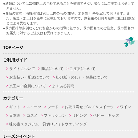
●酒類については20歳以上の年齢であることを確認できない場合にはご注文はお受けで
きません。
●食品の賞味・消費期間は90日以内のもの(果物、米を除く)を明記しております。ま
た、製造・加工日を基準に記載しておりますので、到着後の日持ち期間は配送日数な
どにより異なります。
●暴力団排除条例ならびに警察からの指導に基づき、暴力団名でのご注文、暴力団名の
お届先に対するご注文はお受けできません。
TOPページ
ご利用ガイド
サイトについて
商品について
ご注文について
お支払い・配送について
掛け紙（のし）・包装について
京王web会員について
よくある質問
カテゴリー
ギフト
スイーツ
フード
お取り寄せ グルメ＆スイーツ
ワイン
日本酒
コスメ
ファッション
リビング
ベビー・キッズ
味の素スタジアム 貸切りフォトウエディング
シーズンイベント