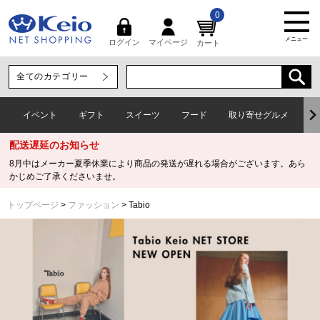
0
メニュー
マイページ
ログイン
カート
イベント
ギフト
スイーツ
フード
取り寄せグルメ
ワ
配送遅延のお知らせ
8月中はメーカー夏季休業により商品の発送が遅れる場合がございます。あら
かじめご了承くださいませ。
トップページ
ファッション
Tabio