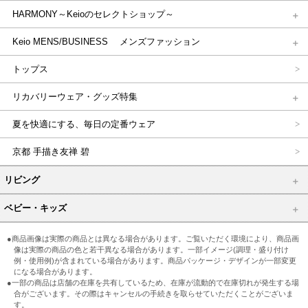
HARMONY～Keioのセレクトショップ～
Keio MENS/BUSINESS メンズファッション
トップス
リカバリーウェア・グッズ特集
夏を快適にする、毎日の定番ウェア
京都 手描き友禅 碧
リビング
ベビー・キッズ
●商品画像は実際の商品とは異なる場合があります。ご覧いただく環境により、商品画
像は実際の商品の色と若干異なる場合があります。一部イメージ(調理・盛り付け
例・使用例)が含まれている場合があります。商品パッケージ・デザインが一部変更
になる場合があります。
●一部の商品は店舗の在庫を共有しているため、在庫が流動的で在庫切れが発生する場
合がございます。その際はキャンセルの手続きを取らせていただくことがございま
す。