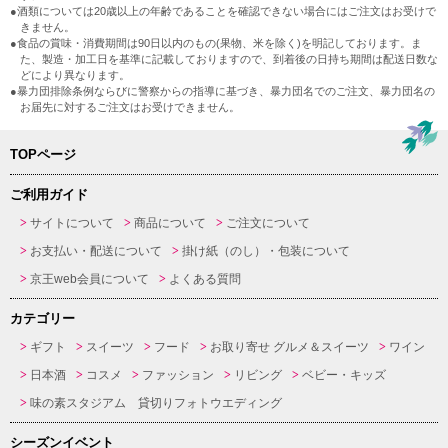
●酒類については20歳以上の年齢であることを確認できない場合にはご注文はお受けで
きません。
●食品の賞味・消費期間は90日以内のもの(果物、米を除く)を明記しております。ま
た、製造・加工日を基準に記載しておりますので、到着後の日持ち期間は配送日数な
どにより異なります。
●暴力団排除条例ならびに警察からの指導に基づき、暴力団名でのご注文、暴力団名の
お届先に対するご注文はお受けできません。
TOPページ
ご利用ガイド
サイトについて
商品について
ご注文について
お支払い・配送について
掛け紙（のし）・包装について
京王web会員について
よくある質問
カテゴリー
ギフト
スイーツ
フード
お取り寄せ グルメ＆スイーツ
ワイン
日本酒
コスメ
ファッション
リビング
ベビー・キッズ
味の素スタジアム 貸切りフォトウエディング
シーズンイベント