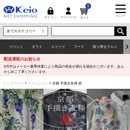
0
メニュー
マイページ
ログイン
カート
イベント
ギフト
スイーツ
フード
取り寄せグルメ
ワ
配送遅延のお知らせ
8月中はメーカー夏季休業により商品の発送が遅れる場合がございます。あら
かじめご了承くださいませ。
トップページ
ファッション
京都 手描き友禅 碧