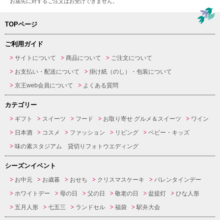
お届先に対するご注文はお受けできません。
TOPページ
ご利用ガイド
サイトについて
商品について
ご注文について
お支払い・配送について
掛け紙（のし）・包装について
京王web会員について
よくある質問
カテゴリー
ギフト
スイーツ
フード
お取り寄せ グルメ＆スイーツ
ワイン
日本酒
コスメ
ファッション
リビング
ベビー・キッズ
味の素スタジアム 貸切りフォトウエディング
シーズンイベント
お中元
お歳暮
おせち
クリスマスケーキ
バレンタインデー
ホワイトデー
母の日
父の日
敬老の日
盆提灯
ひな人形
五月人形
七五三
ランドセル
福袋
駅弁大会