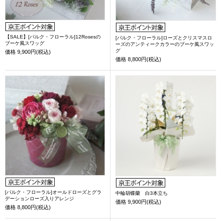
【SALE】[パルク・フローラル]12Rosesの
[パルク・フローラル]ローズとクリスマスロ
ブーケ風スワッグ
ーズのアンティークカラーのブーケ風スワッ
グ
価格
9,900円(税込)
価格
8,800円(税込)
[パルク・フローラル]オールドローズとグラ
中輪胡蝶蘭 白3本立ち
デーションローズ入りアレンジ
価格
9,900円(税込)
価格
8,800円(税込)