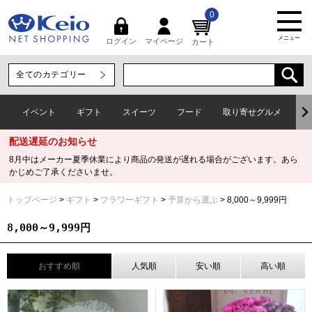
0
メニュー
マイページ
ログイン
カート
イベント
ギフト
スイーツ
フード
取り寄せグルメ
ワ
配送遅延のお知らせ
8月中はメーカー夏季休業により商品の発送が遅れる場合がございます。あら
かじめご了承くださいませ。
トップページ
ギフト
フラワーギフト
予算から選ぶ
8,000～9,999円
8,000～9,999円
おすすめ順
人気順
安い順
高い順