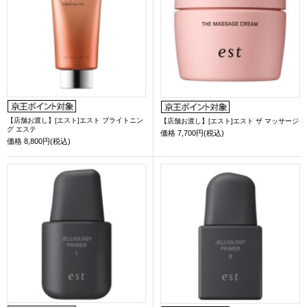
【店舗お渡し】[エスト]エスト ブライトニン
【店舗お渡し】[エスト]エスト ザ マッサージ
グ エステ
価格
7,700円(税込)
価格
8,800円(税込)