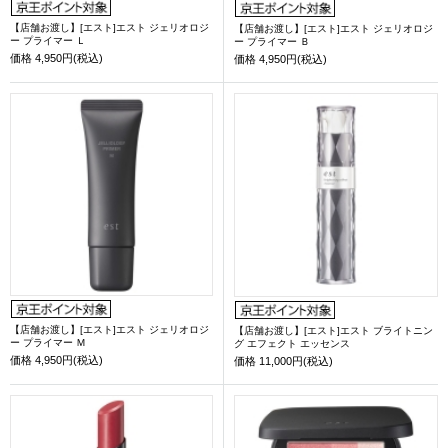
【店舗お渡し】[エスト]エスト ジェリオロジ
【店舗お渡し】[エスト]エスト ジェリオロジ
ー プライマー Ｌ
ー プライマー Ｂ
価格
4,950円(税込)
価格
4,950円(税込)
【店舗お渡し】[エスト]エスト ジェリオロジ
【店舗お渡し】[エスト]エスト ブライトニン
ー プライマー Ｍ
グ エフェクト エッセンス
価格
4,950円(税込)
価格
11,000円(税込)