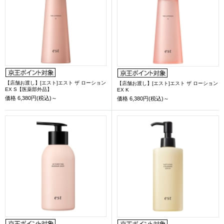
【店舗お渡し】[エスト]エスト ザ ローション
【店舗お渡し】[エスト]エスト ザ ローション
EX S【医薬部外品】
EX K
価格
6,380円(税込)～
価格
6,380円(税込)～