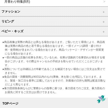
月替わり特集(8月)
ファッション
リビング
ベビー・キッズ
●商品画像は実際の商品とは異なる場合があります。ご覧いただく環境により、商品画
像は実際の商品の色と若干異なる場合があります。一部イメージ(調理・盛り付け
例・使用例)が含まれている場合があります。商品パッケージ・デザインが一部変更
になる場合があります。
●一部の商品は店舗の在庫を共有しているため、在庫が流動的で在庫切れが発生する場
合がございます。その際はキャンセルの手続きを取らせていただくことがございま
す。
●酒類については20歳以上の年齢であることを確認できない場合にはご注文はお受けで
きません。
●食品の賞味・消費期間は90日以内のもの(果物、米を除く)を明記しております。ま
た、製造・加工日を基準に記載しておりますので、到着後の日持ち期間は配送日数な
どにより異なります。
●暴力団排除条例ならびに警察からの指導に基づき、暴力団名でのご注文、暴力団名の
お届先に対するご注文はお受けできません。
TOPページ