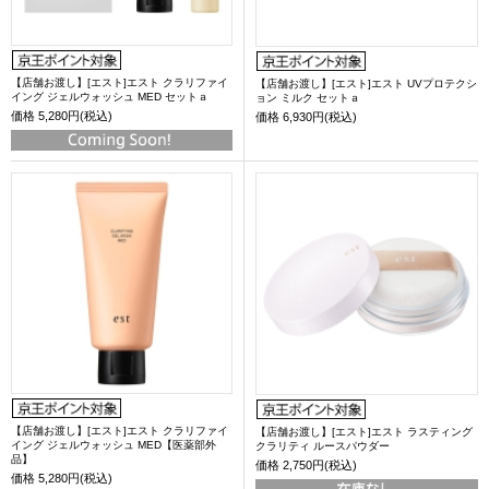
【店舗お渡し】[エスト]エスト クラリファイ
【店舗お渡し】[エスト]エスト UVプロテクシ
イング ジェルウォッシュ MED セットａ
ョン ミルク セットａ
価格
5,280円(税込)
価格
6,930円(税込)
【店舗お渡し】[エスト]エスト クラリファイ
【店舗お渡し】[エスト]エスト ラスティング
イング ジェルウォッシュ MED【医薬部外
クラリティ ルースパウダー
品】
価格
2,750円(税込)
価格
5,280円(税込)