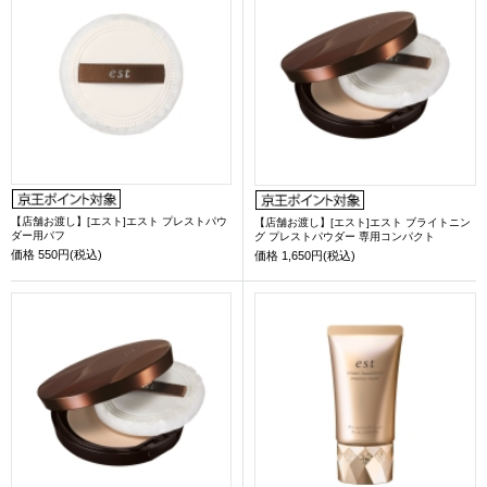
【店舗お渡し】[エスト]エスト プレストパウ
【店舗お渡し】[エスト]エスト ブライトニン
ダー用パフ
グ プレストパウダー 専用コンパクト
価格
550円(税込)
価格
1,650円(税込)