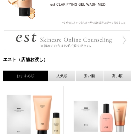
エスト（店舗お渡し）
おすすめ順
人気順
安い順
高い順