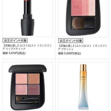
【店舗お渡し】[エスト]エスト トランスフィ
【店舗お渡し】[エスト]エスト トランスフィ
ア リップスティック
ア ブラッシュ
価格
4,070円(税込)
価格
5,940円(税込)