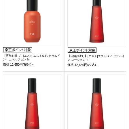
【店舗お渡し】[エスト]エストG.P. セラムイ
【店舗お渡し】[エスト]エストG.P. セラムイ
ン エマルジョン Ｍ
ン ローション Ｔ
価格
12,650円(税込)～
価格
12,650円(税込)～