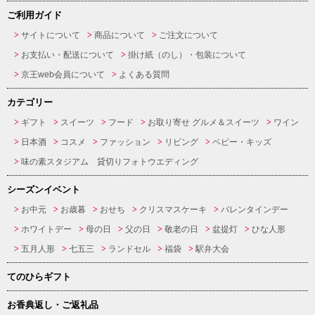
ご利用ガイド
サイトについて
商品について
ご注文について
お支払い・配送について
掛け紙（のし）・包装について
京王web会員について
よくある質問
カテゴリー
ギフト
スイーツ
フード
お取り寄せ グルメ＆スイーツ
ワイン
日本酒
コスメ
ファッション
リビング
ベビー・キッズ
味の素スタジアム 貸切りフォトウエディング
シーズンイベント
お中元
お歳暮
おせち
クリスマスケーキ
バレンタインデー
ホワイトデー
母の日
父の日
敬老の日
盆提灯
ひな人形
五月人形
七五三
ランドセル
福袋
駅弁大会
てのひらギフト
お香典返し・ご返礼品