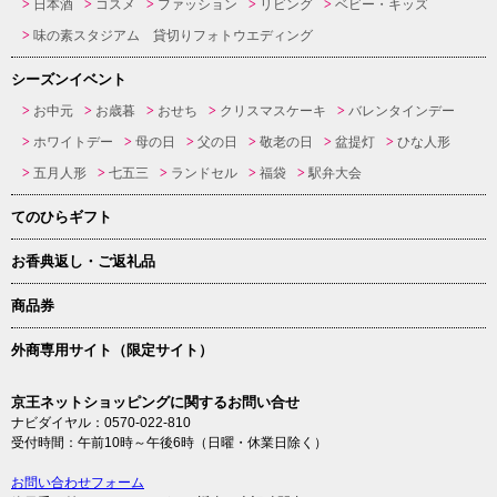
日本酒
コスメ
ファッション
リビング
ベビー・キッズ
味の素スタジアム 貸切りフォトウエディング
シーズンイベント
お中元
お歳暮
おせち
クリスマスケーキ
バレンタインデー
ホワイトデー
母の日
父の日
敬老の日
盆提灯
ひな人形
五月人形
七五三
ランドセル
福袋
駅弁大会
てのひらギフト
お香典返し・ご返礼品
商品券
外商専用サイト（限定サイト）
京王ネットショッピングに関するお問い合せ
ナビダイヤル：0570-022-810
受付時間：午前10時～午後6時（日曜・休業日除く）
お問い合わせフォーム