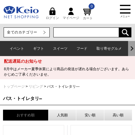
0
メニュー
マイページ
ログイン
カート
イベント
ギフト
スイーツ
フード
取り寄せグルメ
ワ
配送遅延のお知らせ
8月中はメーカー夏季休業により商品の発送が遅れる場合がございます。あら
かじめご了承くださいませ。
トップページ
リビング
バス・トイレタリ―
バス・トイレタリ―
おすすめ順
人気順
安い順
高い順