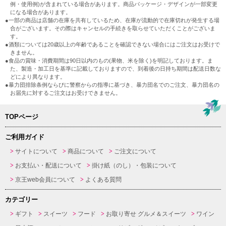
例・使用例)が含まれている場合があります。商品パッケージ・デザインが一部変更
になる場合があります。
●一部の商品は店舗の在庫を共有しているため、在庫が流動的で在庫切れが発生する場
合がございます。その際はキャンセルの手続きを取らせていただくことがございま
す。
●酒類については20歳以上の年齢であることを確認できない場合にはご注文はお受けで
きません。
●食品の賞味・消費期間は90日以内のもの(果物、米を除く)を明記しております。ま
た、製造・加工日を基準に記載しておりますので、到着後の日持ち期間は配送日数な
どにより異なります。
●暴力団排除条例ならびに警察からの指導に基づき、暴力団名でのご注文、暴力団名の
お届先に対するご注文はお受けできません。
TOPページ
ご利用ガイド
サイトについて
商品について
ご注文について
お支払い・配送について
掛け紙（のし）・包装について
京王web会員について
よくある質問
カテゴリー
ギフト
スイーツ
フード
お取り寄せ グルメ＆スイーツ
ワイン