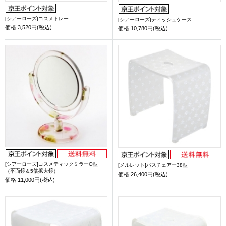
[シアーローズ]コスメトレー
[シアーローズ]ティッシュケース
価格
3,520円(税込)
価格
10,780円(税込)
[シアーローズ]コスメティックミラーO型
[メルレット]バスチェアー38型
（平面鏡＆5倍拡大鏡）
価格
26,400円(税込)
価格
11,000円(税込)