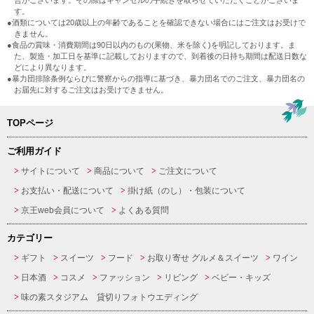
合がございます。その際はキャンセルの手続きを取らせていただくことがございま
す。
●酒類については20歳以上の年齢であることを確認できない場合にはご注文はお受けで
きません。
●食品の賞味・消費期間は90日以内のもの(果物、米を除く)を明記しております。ま
た、製造・加工日を基準に記載しておりますので、到着後の日持ち期間は配送日数な
どにより異なります。
●暴力団排除条例ならびに警察からの指導に基づき、暴力団名でのご注文、暴力団名の
お届先に対するご注文はお受けできません。
TOPページ
ご利用ガイド
サイトについて
商品について
ご注文について
お支払い・配送について
掛け紙（のし）・包装について
京王web会員について
よくある質問
カテゴリー
ギフト
スイーツ
フード
お取り寄せ グルメ＆スイーツ
ワイン
日本酒
コスメ
ファッション
リビング
ベビー・キッズ
味の素スタジアム 貸切りフォトウエディング