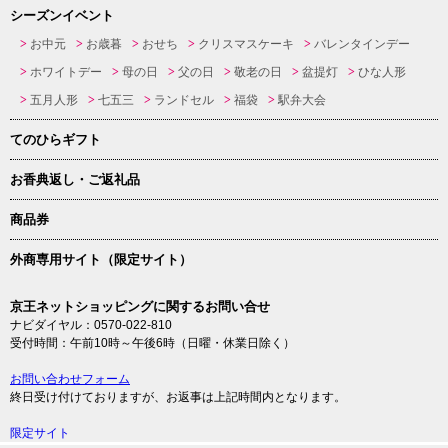
シーズンイベント
お中元
お歳暮
おせち
クリスマスケーキ
バレンタインデー
ホワイトデー
母の日
父の日
敬老の日
盆提灯
ひな人形
五月人形
七五三
ランドセル
福袋
駅弁大会
てのひらギフト
お香典返し・ご返礼品
商品券
外商専用サイト（限定サイト）
京王ネットショッピングに関するお問い合せ
ナビダイヤル：0570-022-810
受付時間：午前10時～午後6時（日曜・休業日除く）
お問い合わせフォーム
終日受け付けておりますが、お返事は上記時間内となります。
限定サイト