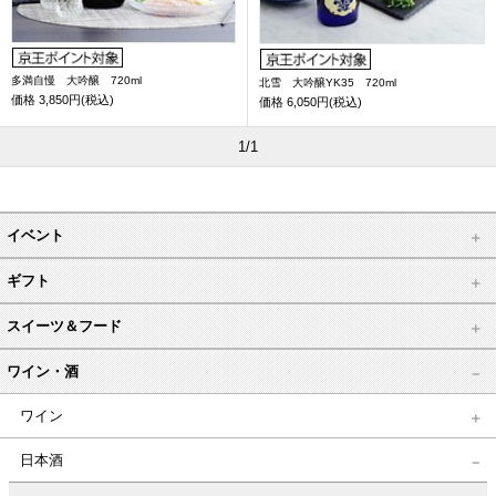
多満自慢 大吟醸 720ml
北雪 大吟醸YK35 720ml
価格
3,850円(税込)
価格
6,050円(税込)
1/1
イベント
ギフト
スイーツ＆フード
ワイン・酒
ワイン
日本酒