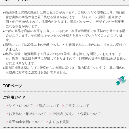
●商品画像は実際の商品とは異なる場合があります。ご覧いただく環境により、商品画
像は実際の商品の色と若干異なる場合があります。一部イメージ(調理・盛り付け
例・使用例)が含まれている場合があります。商品パッケージ・デザインが一部変更
になる場合があります。
●一部の商品は店舗の在庫を共有しているため、在庫が流動的で在庫切れが発生する場
合がございます。その際はキャンセルの手続きを取らせていただくことがございま
す。
●酒類については20歳以上の年齢であることを確認できない場合にはご注文はお受けで
きません。
●食品の賞味・消費期間は90日以内のもの(果物、米を除く)を明記しております。ま
た、製造・加工日を基準に記載しておりますので、到着後の日持ち期間は配送日数な
どにより異なります。
●暴力団排除条例ならびに警察からの指導に基づき、暴力団名でのご注文、暴力団名の
お届先に対するご注文はお受けできません。
TOPページ
ご利用ガイド
サイトについて
商品について
ご注文について
お支払い・配送について
掛け紙（のし）・包装について
京王web会員について
よくある質問