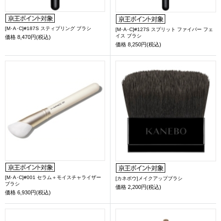
[M･A･C]#187S スティプリング ブラシ
[M･A･C]#127S スプリット ファイバー フェ
イス ブラシ
価格
8,470円(税込)
価格
8,250円(税込)
[M･A･C]#001 セラム＋モイスチャライザー
[カネボウ]メイクアップブラシ
ブラシ
価格
2,200円(税込)
価格
6,930円(税込)