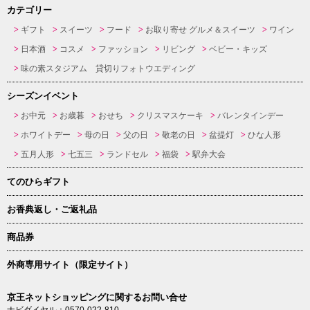
カテゴリー
ギフト
スイーツ
フード
お取り寄せ グルメ＆スイーツ
ワイン
日本酒
コスメ
ファッション
リビング
ベビー・キッズ
味の素スタジアム 貸切りフォトウエディング
シーズンイベント
お中元
お歳暮
おせち
クリスマスケーキ
バレンタインデー
ホワイトデー
母の日
父の日
敬老の日
盆提灯
ひな人形
五月人形
七五三
ランドセル
福袋
駅弁大会
てのひらギフト
お香典返し・ご返礼品
商品券
外商専用サイト（限定サイト）
京王ネットショッピングに関するお問い合せ