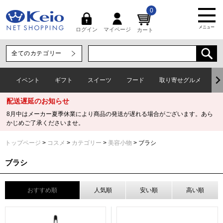
0
メニュー
マイページ
ログイン
カート
イベント
ギフト
スイーツ
フード
取り寄せグルメ
ワ
配送遅延のお知らせ
8月中はメーカー夏季休業により商品の発送が遅れる場合がございます。あら
かじめご了承くださいませ。
トップページ
コスメ
カテゴリー
美容小物
ブラシ
ブラシ
おすすめ順
人気順
安い順
高い順