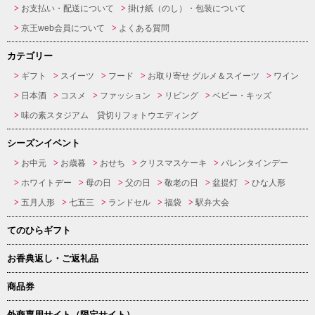
お支払い・配送について
掛け紙（のし）・包装について
京王web会員について
よくある質問
カテゴリー
ギフト
スイーツ
フード
お取り寄せ グルメ＆スイーツ
ワイン
日本酒
コスメ
ファッション
リビング
ベビー・キッズ
味の素スタジアム 貸切りフォトウエディング
シーズンイベント
お中元
お歳暮
おせち
クリスマスケーキ
バレンタインデー
ホワイトデー
母の日
父の日
敬老の日
盆提灯
ひな人形
五月人形
七五三
ランドセル
福袋
駅弁大会
てのひらギフト
お香典返し・ご返礼品
商品券
外商専用サイト（限定サイト）