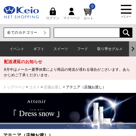
0
メニュー
マイページ
ログイン
カート
イベント
ギフト
スイーツ
フード
取り寄せグルメ
ワ
配送遅延のお知らせ
8月中はメーカー夏季休業により商品の発送が遅れる場合がございます。あら
かじめご了承くださいませ。
トップページ
コスメ
店舗お渡し
アテニア（店舗お渡し）
アテニア（店舗お渡し）