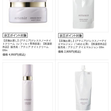
【店舗お渡し】[アテニア]ドレススノーナイ
【店舗お渡し】[アテニア]ドレススノーデイ
トクリーム（レフィル＋専用容器）【医薬部
エマルジョン（つめかえ用）【医薬部外品】
外品】 販売名：アテニア ナイトクリーム
販売名：アテニア デイエマルジョン DSn
DSn
価格
2,805円(税込)
価格
4,950円(税込)