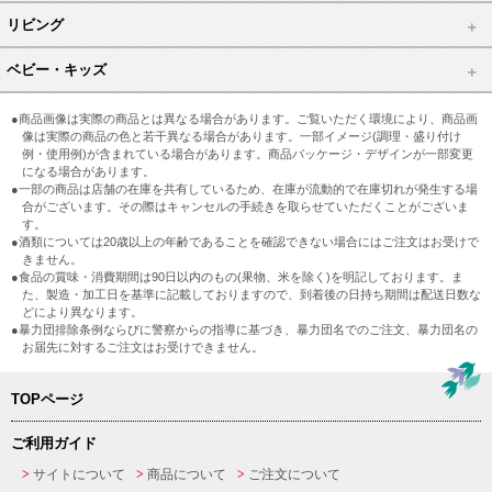
リビング
ベビー・キッズ
●商品画像は実際の商品とは異なる場合があります。ご覧いただく環境により、商品画
像は実際の商品の色と若干異なる場合があります。一部イメージ(調理・盛り付け
例・使用例)が含まれている場合があります。商品パッケージ・デザインが一部変更
になる場合があります。
●一部の商品は店舗の在庫を共有しているため、在庫が流動的で在庫切れが発生する場
合がございます。その際はキャンセルの手続きを取らせていただくことがございま
す。
●酒類については20歳以上の年齢であることを確認できない場合にはご注文はお受けで
きません。
●食品の賞味・消費期間は90日以内のもの(果物、米を除く)を明記しております。ま
た、製造・加工日を基準に記載しておりますので、到着後の日持ち期間は配送日数な
どにより異なります。
●暴力団排除条例ならびに警察からの指導に基づき、暴力団名でのご注文、暴力団名の
お届先に対するご注文はお受けできません。
TOPページ
ご利用ガイド
サイトについて
商品について
ご注文について