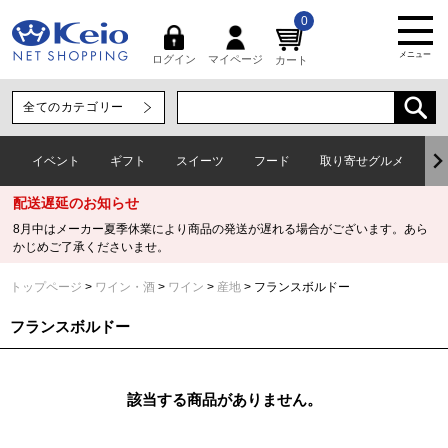
0
メニュー
マイページ
ログイン
カート
イベント
ギフト
スイーツ
フード
取り寄せグルメ
ワ
配送遅延のお知らせ
8月中はメーカー夏季休業により商品の発送が遅れる場合がございます。あら
かじめご了承くださいませ。
トップページ
ワイン・酒
ワイン
産地
フランスボルドー
フランスボルドー
該当する商品がありません。