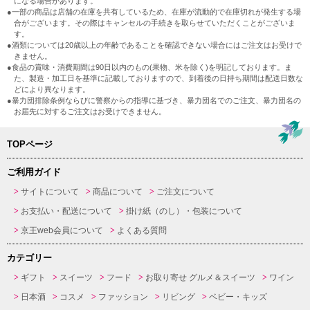
になる場合があります。
●一部の商品は店舗の在庫を共有しているため、在庫が流動的で在庫切れが発生する場
合がございます。その際はキャンセルの手続きを取らせていただくことがございま
す。
●酒類については20歳以上の年齢であることを確認できない場合にはご注文はお受けで
きません。
●食品の賞味・消費期間は90日以内のもの(果物、米を除く)を明記しております。ま
た、製造・加工日を基準に記載しておりますので、到着後の日持ち期間は配送日数な
どにより異なります。
●暴力団排除条例ならびに警察からの指導に基づき、暴力団名でのご注文、暴力団名の
お届先に対するご注文はお受けできません。
TOPページ
ご利用ガイド
サイトについて
商品について
ご注文について
お支払い・配送について
掛け紙（のし）・包装について
京王web会員について
よくある質問
カテゴリー
ギフト
スイーツ
フード
お取り寄せ グルメ＆スイーツ
ワイン
日本酒
コスメ
ファッション
リビング
ベビー・キッズ