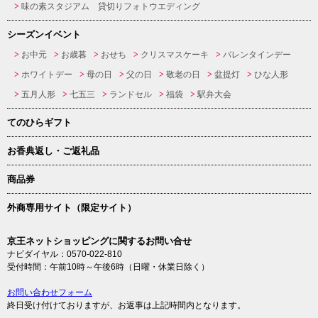
味の素スタジアム 貸切りフォトウエディング
シーズンイベント
お中元
お歳暮
おせち
クリスマスケーキ
バレンタインデー
ホワイトデー
母の日
父の日
敬老の日
盆提灯
ひな人形
五月人形
七五三
ランドセル
福袋
駅弁大会
てのひらギフト
お香典返し・ご返礼品
商品券
外商専用サイト（限定サイト）
京王ネットショッピングに関するお問い合せ
ナビダイヤル：0570-022-810
受付時間：午前10時～午後6時（日曜・休業日除く）
お問い合わせフォーム
終日受け付けておりますが、お返事は上記時間内となります。