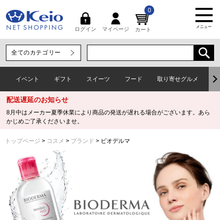
0
メニュー
マイページ
ログイン
カート
イベント
ギフト
スイーツ
フード
取り寄せグルメ
ワ
配送遅延のお知らせ
8月中はメーカー夏季休業により商品の発送が遅れる場合がございます。あら
かじめご了承くださいませ。
トップページ
コスメ
ブランド
ビオデルマ