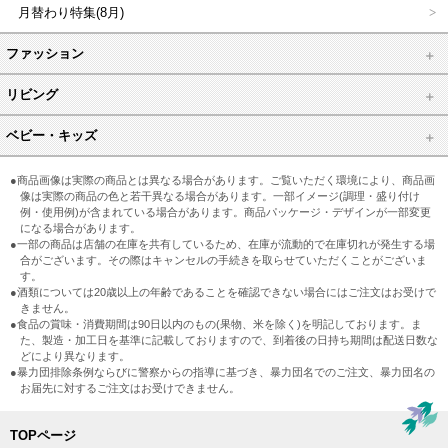
月替わり特集(8月)
ファッション
リビング
ベビー・キッズ
●商品画像は実際の商品とは異なる場合があります。ご覧いただく環境により、商品画
像は実際の商品の色と若干異なる場合があります。一部イメージ(調理・盛り付け
例・使用例)が含まれている場合があります。商品パッケージ・デザインが一部変更
になる場合があります。
●一部の商品は店舗の在庫を共有しているため、在庫が流動的で在庫切れが発生する場
合がございます。その際はキャンセルの手続きを取らせていただくことがございま
す。
●酒類については20歳以上の年齢であることを確認できない場合にはご注文はお受けで
きません。
●食品の賞味・消費期間は90日以内のもの(果物、米を除く)を明記しております。ま
た、製造・加工日を基準に記載しておりますので、到着後の日持ち期間は配送日数な
どにより異なります。
●暴力団排除条例ならびに警察からの指導に基づき、暴力団名でのご注文、暴力団名の
お届先に対するご注文はお受けできません。
TOPページ