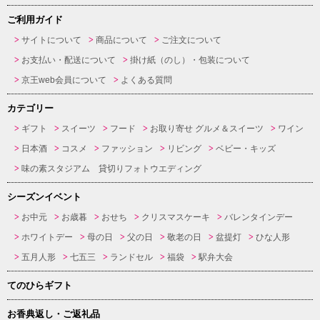
ご利用ガイド
サイトについて
商品について
ご注文について
お支払い・配送について
掛け紙（のし）・包装について
京王web会員について
よくある質問
カテゴリー
ギフト
スイーツ
フード
お取り寄せ グルメ＆スイーツ
ワイン
日本酒
コスメ
ファッション
リビング
ベビー・キッズ
味の素スタジアム 貸切りフォトウエディング
シーズンイベント
お中元
お歳暮
おせち
クリスマスケーキ
バレンタインデー
ホワイトデー
母の日
父の日
敬老の日
盆提灯
ひな人形
五月人形
七五三
ランドセル
福袋
駅弁大会
てのひらギフト
お香典返し・ご返礼品