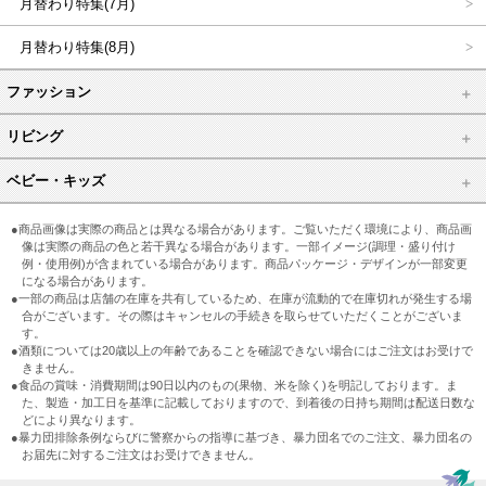
月替わり特集(7月)
月替わり特集(8月)
ファッション
リビング
ベビー・キッズ
●商品画像は実際の商品とは異なる場合があります。ご覧いただく環境により、商品画
像は実際の商品の色と若干異なる場合があります。一部イメージ(調理・盛り付け
例・使用例)が含まれている場合があります。商品パッケージ・デザインが一部変更
になる場合があります。
●一部の商品は店舗の在庫を共有しているため、在庫が流動的で在庫切れが発生する場
合がございます。その際はキャンセルの手続きを取らせていただくことがございま
す。
●酒類については20歳以上の年齢であることを確認できない場合にはご注文はお受けで
きません。
●食品の賞味・消費期間は90日以内のもの(果物、米を除く)を明記しております。ま
た、製造・加工日を基準に記載しておりますので、到着後の日持ち期間は配送日数な
どにより異なります。
●暴力団排除条例ならびに警察からの指導に基づき、暴力団名でのご注文、暴力団名の
お届先に対するご注文はお受けできません。