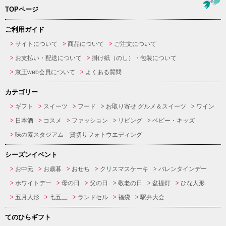
TOPページ
ご利用ガイド
サイトについて
商品について
ご注文について
お支払い・配送について
掛け紙（のし）・包装について
京王web会員について
よくある質問
カテゴリー
ギフト
スイーツ
フード
お取り寄せ グルメ＆スイーツ
ワイン
日本酒
コスメ
ファッション
リビング
ベビー・キッズ
味の素スタジアム 貸切りフォトウエディング
シーズンイベント
お中元
お歳暮
おせち
クリスマスケーキ
バレンタインデー
ホワイトデー
母の日
父の日
敬老の日
盆提灯
ひな人形
五月人形
七五三
ランドセル
福袋
駅弁大会
てのひらギフト