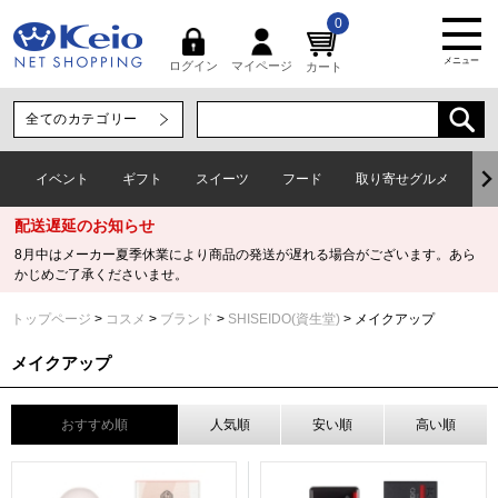
0
メニュー
マイページ
ログイン
カート
イベント
ギフト
スイーツ
フード
取り寄せグルメ
ワ
配送遅延のお知らせ
8月中はメーカー夏季休業により商品の発送が遅れる場合がございます。あら
かじめご了承くださいませ。
トップページ
コスメ
ブランド
SHISEIDO(資生堂)
メイクアップ
メイクアップ
おすすめ順
人気順
安い順
高い順