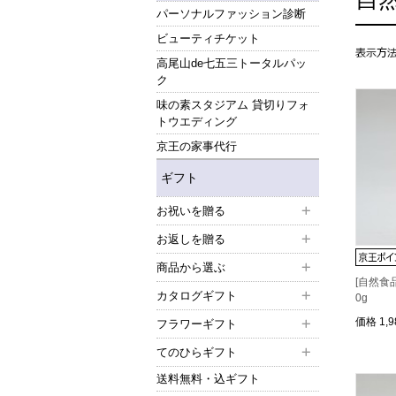
パーソナルファッション診断
ビューティチケット
高尾山de七五三トータルパッ
ク
味の素スタジアム 貸切りフォ
トウエディング
京王の家事代行
ギフト
お祝いを贈る
お返しを贈る
商品から選ぶ
[自然食品
カタログギフト
0g
価格
1,
フラワーギフト
てのひらギフト
送料無料・込ギフト