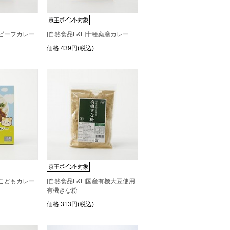
風ビーフカレー
[自然食品F&F]十種薬膳カレー
価格
439円(税込)
口こどもカレー
[自然食品F&F]国産有機大豆使用
有機きな粉
価格
313円(税込)