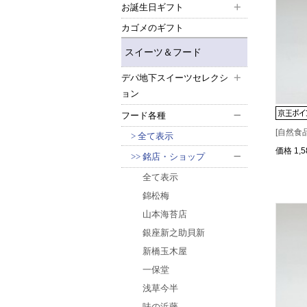
お誕生日ギフト
カゴメのギフト
スイーツ＆フード
デパ地下スイーツセレクシ
ョン
フード各種
[自然食品
全て表示
価格
1,
銘店・ショップ
全て表示
錦松梅
山本海苔店
銀座新之助貝新
新橋玉木屋
一保堂
浅草今半
味の浜藤