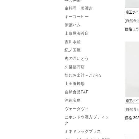
京料理 美濃吉
キーコーヒー
[自然食品
伊藤ハム
価格
1,
山形屋海苔店
吉川水産
紀ノ国屋
肉の匠いとう
久世福商店
飲むお出汁－こがね
山田養蜂場
自然食品F&F
沖縄宝島
ヴェーダヴィ
[自然食
ニホンドウ漢方ブティッ
価格
39
ク
ミネドラッグプラス