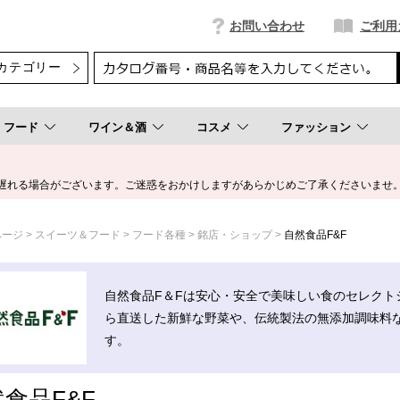
お問い合わせ
ご利用
フード
ワイン＆酒
コスメ
ファッション
遅れる場合がございます。ご迷惑をおかけしますがあらかじめご了承くださいませ
ページ
スイーツ＆フード
フード各種
銘店・ショップ
自然食品F&F
自然食品F＆Fは安心・安全で美味しい食のセレクト
ら直送した新鮮な野菜や、伝統製法の無添加調味料
す。
食品F&F