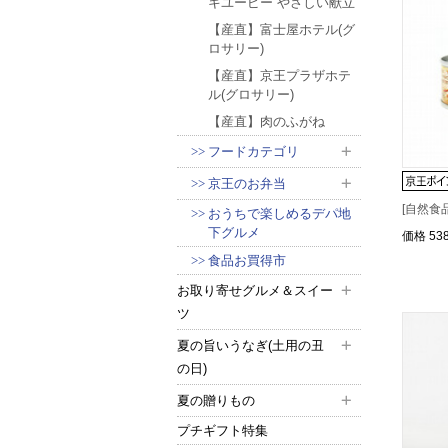
キユーピー やさしい献立
【産直】富士屋ホテル(グ
ロサリー)
【産直】京王プラザホテ
ル(グロサリー)
【産直】肉のふがね
フードカテゴリ
京王のお弁当
[自然食
おうちで楽しめるデパ地
下グルメ
価格
53
食品お買得市
お取り寄せグルメ＆スイー
ツ
夏の旨いうなぎ(土用の丑
の日)
夏の贈りもの
プチギフト特集