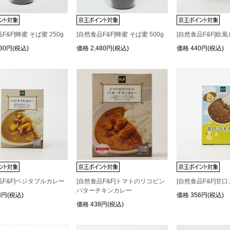
F&F]蜂蜜 そば蜜 250g
[自然食品F&F]蜂蜜 そば蜜 500g
[自然食品F&F]欧
530円(税込)
価格
2,480円(税込)
価格
440円(税込)
品F&F]ベジタブルカレー
[自然食品F&F]トマトのリコピン
[自然食品F&F]甘
バターチキンカレー
8円(税込)
価格
356円(税込)
価格
438円(税込)