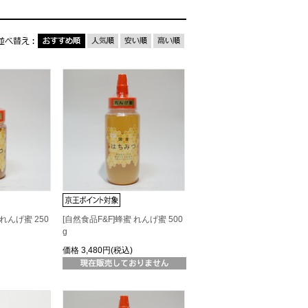
 れんげ蜜 250
[自然食品F&F]蜂蜜 れんげ蜜 500
g
価格
3,480円(税込)