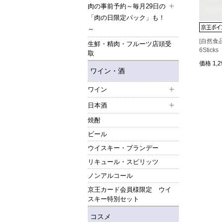
肉の事前予約～毎月29日の
「肉の日限定パック」も！
～
[自然食
生鮮・精肉・フルーツ店頭受
6Sticks
取
価格
1,
ワイン・酒
ワイン
日本酒
焼酎
ビール
ウイスキー・ブランデー
リキュール・スピリッツ
ノンアルコール
京王カード会員様限定 ウイ
スキー特別セット
コスメ