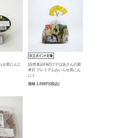
いらせ黒にんに
[自然食品F&F]フデばあさんの親
孝行 プレミアムおいらせ黒にん
にく
価格
1,698円(税込)