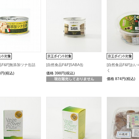
品F&F]無添加ツナ缶詰
[自然食品F&F]SABA缶
[自然食品F&F]お
く
8円(税込)
価格
398円(税込)
価格
874円(税込)