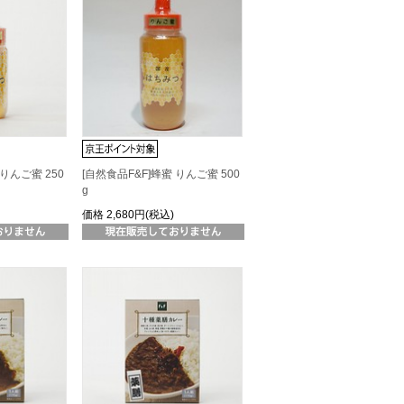
 りんご蜜 250
[自然食品F&F]蜂蜜 りんご蜜 500
g
価格
2,680円(税込)