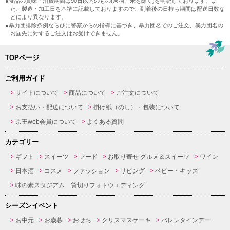
●食品の賞味・消費期間は90日以内のもの(果物、米を除く)を明記しております。ま
た、製造・加工日を基準に記載しておりますので、到着後の日持ち期間は配送日数な
どにより異なります。
●暴力団排除条例ならびに警察からの指導に基づき、暴力団名でのご注文、暴力団名の
お届先に対するご注文はお受けできません。
TOPページ
ご利用ガイド
サイトについて
商品について
ご注文について
お支払い・配送について
掛け紙（のし）・包装について
京王web会員について
よくある質問
カテゴリー
ギフト
スイーツ
フード
お取り寄せ グルメ＆スイーツ
ワイン
日本酒
コスメ
ファッション
リビング
ベビー・キッズ
味の素スタジアム 貸切りフォトウエディング
シーズンイベント
お中元
お歳暮
おせち
クリスマスケーキ
バレンタインデー