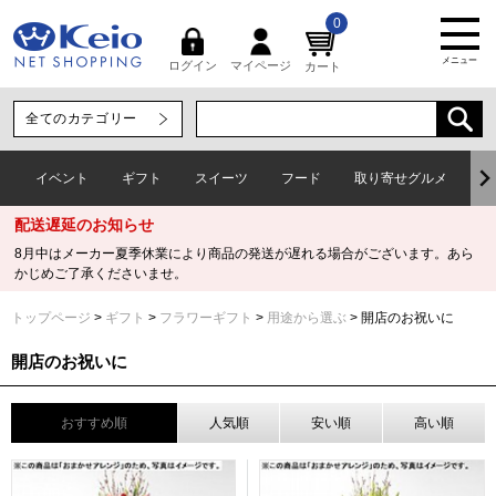
0
メニュー
マイページ
ログイン
カート
イベント
ギフト
スイーツ
フード
取り寄せグルメ
ワ
配送遅延のお知らせ
8月中はメーカー夏季休業により商品の発送が遅れる場合がございます。あら
かじめご了承くださいませ。
トップページ
ギフト
フラワーギフト
用途から選ぶ
開店のお祝いに
開店のお祝いに
おすすめ順
人気順
安い順
高い順