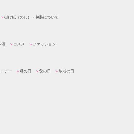
掛け紙（のし）・包装について
本酒
コスメ
ファッション
イトデー
母の日
父の日
敬老の日