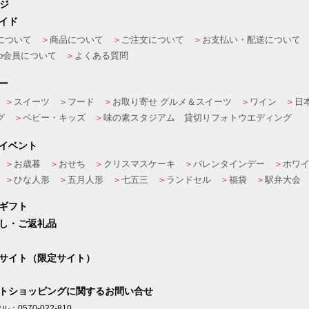
ージ
イド
について
商品について
ご注文について
お支払い・配送について
eb会員について
よくある質問
ー
スイーツ
フード
お取り寄せ グルメ＆スイーツ
ワイン
日
グ
ベビー・キッズ
味の素スタジアム 貸切りフォトウエディング
イベント
お歳暮
おせち
クリスマスケーキ
バレンタインデー
ホワ
ひな人形
五月人形
七五三
ランドセル
福袋
駅弁大会
ギフト
し・ご返礼品
サイト（限定サイト）
トショッピングに関するお問い合せ
：0570-022-810