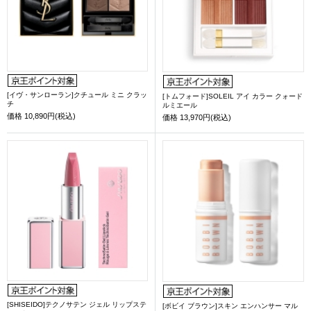
[イヴ・サンローラン]クチュール ミニ クラッ
[トムフォード]SOLEIL アイ カラー クォード
チ
ルミエール
価格
10,890円(税込)
価格
13,970円(税込)
[SHISEIDO]テクノサテン ジェル リップステ
[ボビイ ブラウン]スキン エンハンサー マル