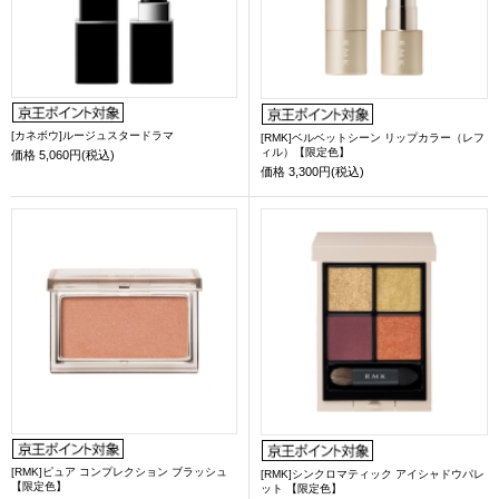
[カネボウ]ルージュスタードラマ
[RMK]ベルベットシーン リップカラー（レフ
ィル）【限定色】
価格
5,060円(税込)
価格
3,300円(税込)
[RMK]ピュア コンプレクション ブラッシュ
[RMK]シンクロマティック アイシャドウパレ
【限定色】
ット 【限定色】