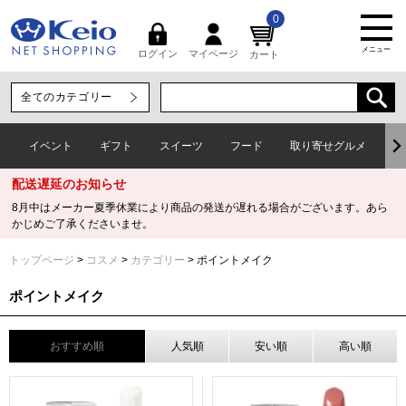
0
メニュー
マイページ
ログイン
カート
イベント
ギフト
スイーツ
フード
取り寄せグルメ
ワ
配送遅延のお知らせ
8月中はメーカー夏季休業により商品の発送が遅れる場合がございます。あら
かじめご了承くださいませ。
トップページ
コスメ
カテゴリー
ポイントメイク
ポイントメイク
おすすめ順
人気順
安い順
高い順