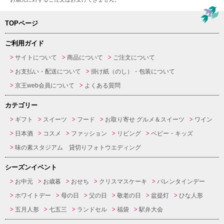
TOPページ
ご利用ガイド
サイトについて
商品について
ご注文について
お支払い・配送について
掛け紙（のし）・包装について
京王web会員について
よくある質問
カテゴリー
ギフト
スイーツ
フード
お取り寄せ グルメ＆スイーツ
ワイン
日本酒
コスメ
ファッション
リビング
ベビー・キッズ
味の素スタジアム 貸切りフォトウエディング
シーズンイベント
お中元
お歳暮
おせち
クリスマスケーキ
バレンタインデー
ホワイトデー
母の日
父の日
敬老の日
盆提灯
ひな人形
五月人形
七五三
ランドセル
福袋
駅弁大会