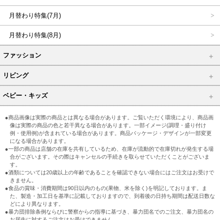
月替わり特集(7月)
月替わり特集(8月)
ファッション
リビング
ベビー・キッズ
●商品画像は実際の商品とは異なる場合があります。ご覧いただく環境により、商品画
像は実際の商品の色と若干異なる場合があります。一部イメージ(調理・盛り付け
例・使用例)が含まれている場合があります。商品パッケージ・デザインが一部変更
になる場合があります。
●一部の商品は店舗の在庫を共有しているため、在庫が流動的で在庫切れが発生する場
合がございます。その際はキャンセルの手続きを取らせていただくことがございま
す。
●酒類については20歳以上の年齢であることを確認できない場合にはご注文はお受けで
きません。
●食品の賞味・消費期間は90日以内のもの(果物、米を除く)を明記しております。ま
た、製造・加工日を基準に記載しておりますので、到着後の日持ち期間は配送日数な
どにより異なります。
●暴力団排除条例ならびに警察からの指導に基づき、暴力団名でのご注文、暴力団名の
お届先に対するご注文はお受けできません。