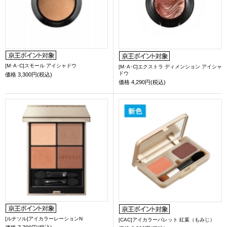
[M･A･C]スモール アイシャドウ
[M･A･C]エクストラ ディメンション アイシャ
ドウ
価格
3,300円(税込)
価格
4,290円(税込)
[ルナソル]アイカラーレーションN
[CAC]アイカラーパレット 紅葉（もみじ）