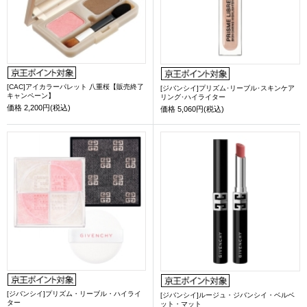
[CAC]アイカラーパレット 八重桜【販売終了
[ジバンシイ]プリズム･リーブル･スキンケア
キャンペーン】
リング･ハイライター
価格
2,200円(税込)
価格
5,060円(税込)
[ジバンシイ]プリズム・リーブル・ハイライ
[ジバンシイ]ルージュ・ジバンシイ・ベルベ
ター
ット・マット