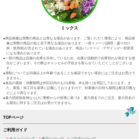
ミックス
●商品画像は実際の商品とは異なる場合があります。ご覧いただく環境により、商品画
像は実際の商品の色と若干異なる場合があります。一部イメージ(調理・盛り付け
例・使用例)が含まれている場合があります。商品パッケージ・デザインが一部変更
になる場合があります。
●一部の商品は店舗の在庫を共有しているため、在庫が流動的で在庫切れが発生する場
合がございます。その際はキャンセルの手続きを取らせていただくことがございま
す。
●酒類については20歳以上の年齢であることを確認できない場合にはご注文はお受けで
きません。
●食品の賞味・消費期間は90日以内のもの(果物、米を除く)を明記しております。ま
た、製造・加工日を基準に記載しておりますので、到着後の日持ち期間は配送日数な
どにより異なります。
●暴力団排除条例ならびに警察からの指導に基づき、暴力団名でのご注文、暴力団名の
お届先に対するご注文はお受けできません。
TOPページ
ご利用ガイド
サイトについて
商品について
ご注文について