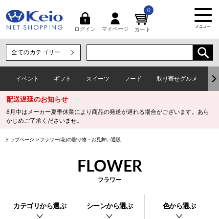
0
メニュー
マイページ
ログイン
カート
イベント
ギフト
スイーツ
フード
取り寄せグルメ
ワ
配送遅延のお知らせ
8月中はメーカー夏季休業により商品の発送が遅れる場合がございます。あら
かじめご了承くださいませ。
トップページ
フラワー(花)の贈り物・お見舞い通販
FLOWER
フラワー
カテゴリから選ぶ
シーンから選ぶ
色から選ぶ