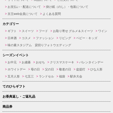
お支払い・配送について
掛け紙（のし）・包装について
京王web会員について
よくある質問
カテゴリー
ギフト
スイーツ
フード
お取り寄せ グルメ＆スイーツ
ワイン
日本酒
コスメ
ファッション
リビング
ベビー・キッズ
味の素スタジアム 貸切りフォトウエディング
シーズンイベント
お中元
お歳暮
おせち
クリスマスケーキ
バレンタインデー
ホワイトデー
母の日
父の日
敬老の日
盆提灯
ひな人形
五月人形
七五三
ランドセル
福袋
駅弁大会
てのひらギフト
お香典返し・ご返礼品
商品券