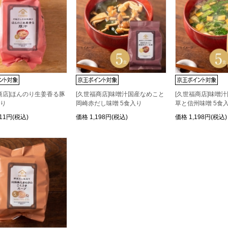
商店]ほんのり生姜香る豚
[久世福商店]味噌汁国産なめこと
[久世福商店]味噌
入り
岡崎赤だし味噌 5食入り
草と信州味噌 5食
111円(税込)
価格
1,198円(税込)
価格
1,198円(税込)