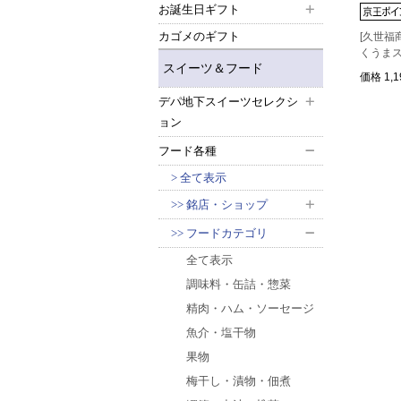
お誕生日ギフト
カゴメのギフト
[久世福
くうまス
スイーツ＆フード
価格
1,
デパ地下スイーツセレクシ
ョン
フード各種
全て表示
銘店・ショップ
フードカテゴリ
全て表示
調味料・缶詰・惣菜
精肉・ハム・ソーセージ
魚介・塩干物
果物
梅干し・漬物・佃煮