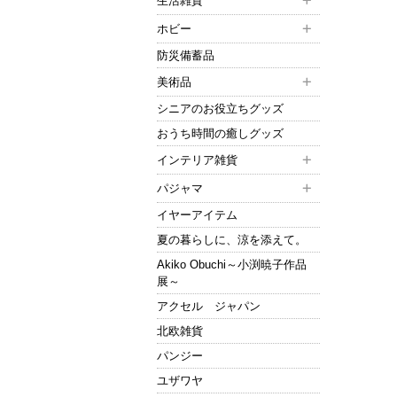
生活雑貨
ホビー
防災備蓄品
美術品
シニアのお役立ちグッズ
おうち時間の癒しグッズ
インテリア雑貨
パジャマ
イヤーアイテム
夏の暮らしに、涼を添えて。
Akiko Obuchi～小渕暁子作品
展～
アクセル ジャパン
北欧雑貨
パンジー
ユザワヤ