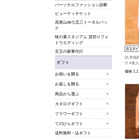
パーソナルファッション診断
ビューティチケット
高尾山de七五三トータルパッ
ク
味の素スタジアム 貸切りフォ
トウエディング
京王の家事代行
[久世福
ギフト
汁 4食
価格
1,
お祝いを贈る
お返しを贈る
商品から選ぶ
カタログギフト
フラワーギフト
てのひらギフト
送料無料・込ギフト