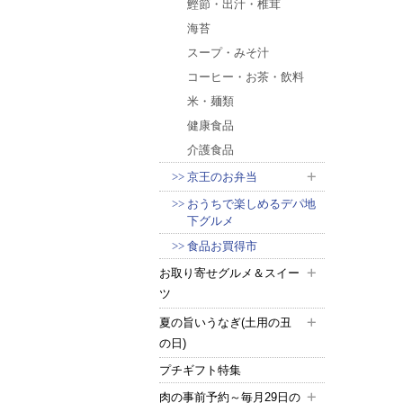
鰹節・出汁・椎茸
海苔
スープ・みそ汁
コーヒー・お茶・飲料
米・麺類
健康食品
介護食品
京王のお弁当
おうちで楽しめるデパ地
下グルメ
食品お買得市
お取り寄せグルメ＆スイー
ツ
夏の旨いうなぎ(土用の丑
の日)
プチギフト特集
肉の事前予約～毎月29日の