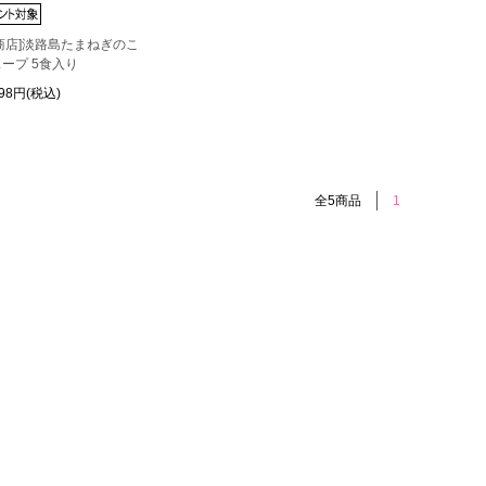
商店]淡路島たまねぎのこ
ープ 5食入り
198円(税込)
全5商品
1