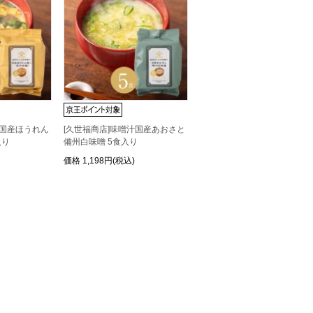
汁国産ほうれん
[久世福商店]味噌汁国産あおさと
入り
備州白味噌 5食入り
価格
1,198円(税込)