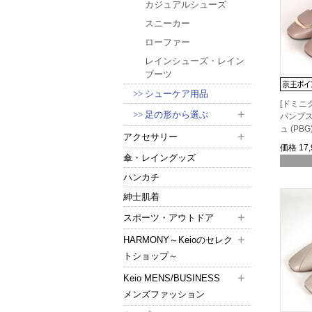
カジュアルシューズ
スニーカー
ローファー
レインシューズ・レイン
ブーツ
シューケア用品
[ドミニ
足の形から選ぶ
パンプス
ュ (PBG
アクセサリー
価格
17
傘・レイングッズ
ハンカチ
紳士肌着
スポーツ・アウトドア
HARMONY～Keioのセレク
トショップ～
Keio MENS/BUSINESS
メンズファッション