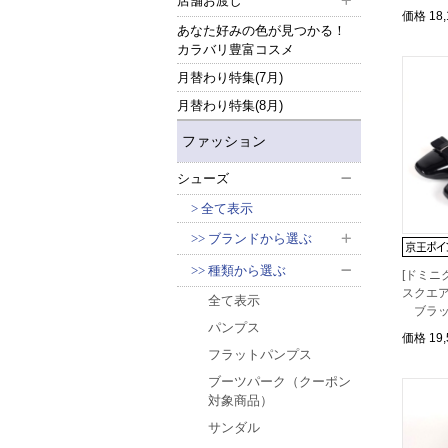
店舗お渡し
価格
18
あなた好みの色が見つかる！
カラバリ豊富コスメ
月替わり特集(7月)
月替わり特集(8月)
ファッション
シューズ
全て表示
ブランドから選ぶ
種類から選ぶ
[ドミニ
スクエア
全て表示
ブラック
パンプス
価格
19
フラットパンプス
ブーツパーク（クーポン
対象商品）
サンダル