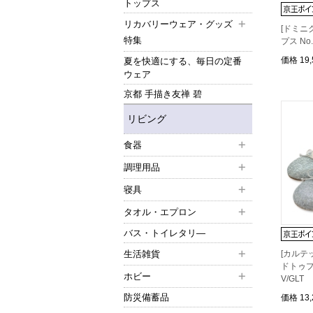
トップス
リカバリーウェア・グッズ
[ドミニ
特集
プス No
価格
19
夏を快適にする、毎日の定番
ウェア
京都 手描き友禅 碧
リビング
食器
調理用品
寝具
タオル・エプロン
バス・トイレタリ―
生活雑貨
[カルテ
ドトゥプ
ホビー
V/GLT
防災備蓄品
価格
13