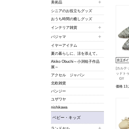
美術品
シニアのお役立ちグッズ
おうち時間の癒しグッズ
インテリア雑貨
パジャマ
イヤーアイテム
夏の暮らしに、涼を添えて。
Akiko Obuchi～小渕暁子作品
展～
[カルテ
ッドトゥ
アクセル ジャパン
GY
北欧雑貨
価格
13
パンジー
ユザワヤ
nishikawa
ベビー・キッズ
ランドセル