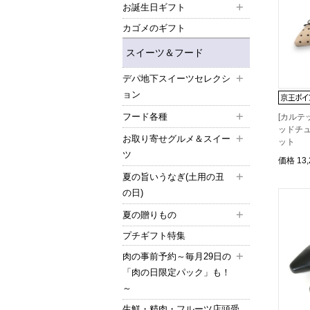
お誕生日ギフト
カゴメのギフト
スイーツ＆フード
デパ地下スイーツセレクシ
ョン
フード各種
[カルテ
ッドチュ
お取り寄せグルメ＆スイー
ット
ツ
価格
13
夏の旨いうなぎ(土用の丑
の日)
夏の贈りもの
プチギフト特集
肉の事前予約～毎月29日の
「肉の日限定パック」も！
～
生鮮・精肉・フルーツ店頭受