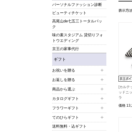
パーソナルファッション診断
ビューティチケット
高尾山de七五三トータルパッ
ク
味の素スタジアム 貸切りフォ
トウエディング
京王の家事代行
ギフト
お祝いを贈る
お返しを贈る
[カルテ
商品から選ぶ
ッドニッ
ラ
カタログギフト
価格
13
フラワーギフト
てのひらギフト
送料無料・込ギフト