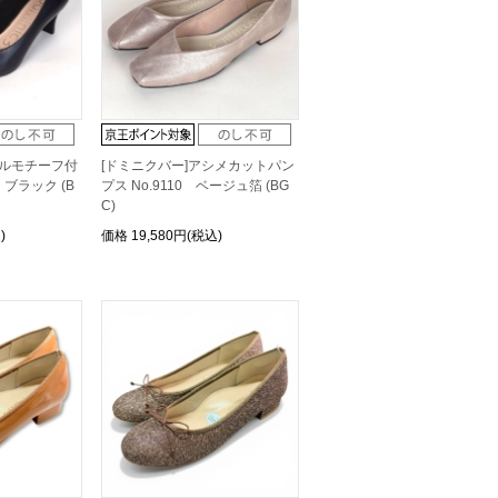
ブルモチーフ付
[ドミニクバー]アシメカットパン
 ブラック (B
プス No.9110 ベージュ箔 (BG
C)
)
価格
19,580円(税込)