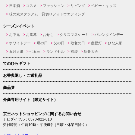
日本酒
コスメ
ファッション
リビング
ベビー・キッズ
味の素スタジアム 貸切りフォトウエディング
シーズンイベント
お中元
お歳暮
おせち
クリスマスケーキ
バレンタインデー
ホワイトデー
母の日
父の日
敬老の日
盆提灯
ひな人形
五月人形
七五三
ランドセル
福袋
駅弁大会
てのひらギフト
お香典返し・ご返礼品
商品券
外商専用サイト（限定サイト）
京王ネットショッピングに関するお問い合せ
ナビダイヤル：0570-022-810
受付時間：午前10時～午後6時（日曜・休業日除く）