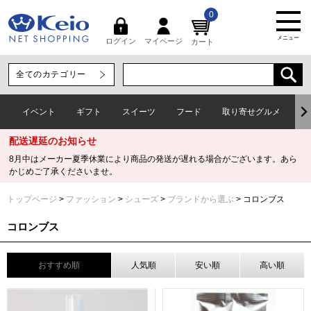
0
メニュー
マイページ
ログイン
カート
イベント
ギフト
スイーツ
フード
取り寄せグルメ
ワ
配送遅延のお知らせ
8月中はメーカー夏季休業により商品の発送が遅れる場合がございます。あら
かじめご了承くださいませ。
トップページ
ファッション
シューズ
ブランドから選ぶ
コロンブス
コロンブス
おすすめ順
人気順
安い順
高い順