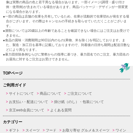
像は実際の商品の色と若干異なる場合があります。一部イメージ(調理・盛り付け
例・使用例)が含まれている場合があります。商品パッケージ・デザインが一部変更
になる場合があります。
●一部の商品は店舗の在庫を共有しているため、在庫が流動的で在庫切れが発生する場
合がございます。その際はキャンセルの手続きを取らせていただくことがございま
す。
●酒類については20歳以上の年齢であることを確認できない場合にはご注文はお受けで
きません。
●食品の賞味・消費期間は90日以内のもの(果物、米を除く)を明記しております。ま
た、製造・加工日を基準に記載しておりますので、到着後の日持ち期間は配送日数な
どにより異なります。
●暴力団排除条例ならびに警察からの指導に基づき、暴力団名でのご注文、暴力団名の
お届先に対するご注文はお受けできません。
TOPページ
ご利用ガイド
サイトについて
商品について
ご注文について
お支払い・配送について
掛け紙（のし）・包装について
京王web会員について
よくある質問
カテゴリー
ギフト
スイーツ
フード
お取り寄せ グルメ＆スイーツ
ワイン