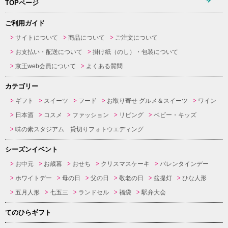
TOPページ
ご利用ガイド
サイトについて
商品について
ご注文について
お支払い・配送について
掛け紙（のし）・包装について
京王web会員について
よくある質問
カテゴリー
ギフト
スイーツ
フード
お取り寄せ グルメ＆スイーツ
ワイン
日本酒
コスメ
ファッション
リビング
ベビー・キッズ
味の素スタジアム 貸切りフォトウエディング
シーズンイベント
お中元
お歳暮
おせち
クリスマスケーキ
バレンタインデー
ホワイトデー
母の日
父の日
敬老の日
盆提灯
ひな人形
五月人形
七五三
ランドセル
福袋
駅弁大会
てのひらギフト