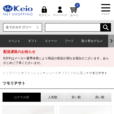
0
メニュー
マイページ
ログイン
カート
イベント
ギフト
スイーツ
フード
取り寄せグルメ
ワ
配送遅延のお知らせ
8月中はメーカー夏季休業により商品の発送が遅れる場合がございます。あら
かじめご了承くださいませ。
トップページ
ファッション
シューズ
ブランドから選ぶ
ツモリチサト
ツモリチサト
おすすめ順
人気順
安い順
高い順