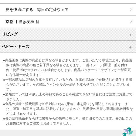
夏を快適にする、毎日の定番ウェア
京都 手描き友禅 碧
リビング
ベビー・キッズ
●商品画像は実際の商品とは異なる場合があります。ご覧いただく環境により、商品画
像は実際の商品の色と若干異なる場合があります。一部イメージ(調理・盛り付け
例・使用例)が含まれている場合があります。商品パッケージ・デザインが一部変更
になる場合があります。
●一部の商品は店舗の在庫を共有しているため、在庫が流動的で在庫切れが発生する場
合がございます。その際はキャンセルの手続きを取らせていただくことがございま
す。
●酒類については20歳以上の年齢であることを確認できない場合にはご注文はお受けで
きません。
●食品の賞味・消費期間は90日以内のもの(果物、米を除く)を明記しております。ま
た、製造・加工日を基準に記載しておりますので、到着後の日持ち期間は配送日数な
どにより異なります。
●暴力団排除条例ならびに警察からの指導に基づき、暴力団名でのご注文、暴力団名の
お届先に対するご注文はお受けできません。