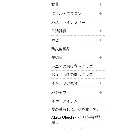
寝具
タオル・エプロン
バス・トイレタリ―
生活雑貨
ホビー
防災備蓄品
美術品
シニアのお役立ちグッズ
おうち時間の癒しグッズ
インテリア雑貨
パジャマ
イヤーアイテム
夏の暮らしに、涼を添えて。
Akiko Obuchi～小渕暁子作品
展～