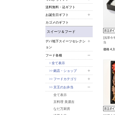
送料無料・込ギフト
お誕生日ギフト
カゴメのギフト
スイーツ＆フード
[浅草今
デパ地下スイーツセレクシ
当
ョン
価格
4,
フード各種
全て表示
銘店・ショップ
フードカテゴリ
京王のお弁当
全て表示
京料理 美濃吉
なだ万厨房