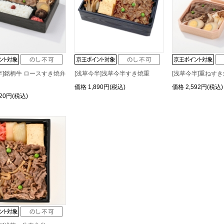
半]銘柄牛 ロースすき焼弁
[浅草今半]浅草今半すき焼重
[浅草今半]重ねす
価格
1,890円(税込)
価格
2,592円(税込)
320円(税込)