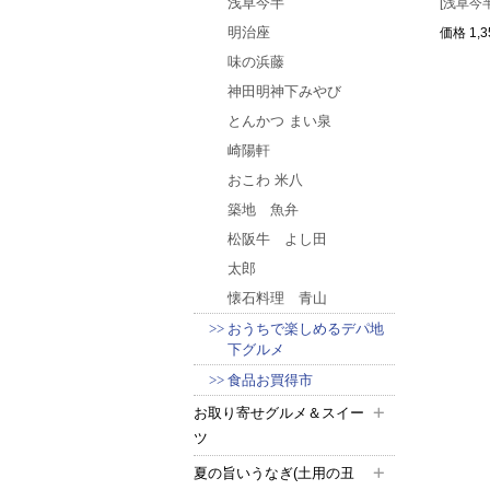
浅草今半
[浅草今
明治座
価格
1,
味の浜藤
神田明神下みやび
とんかつ まい泉
崎陽軒
おこわ 米八
築地 魚弁
松阪牛 よし田
太郎
懐石料理 青山
おうちで楽しめるデパ地
下グルメ
食品お買得市
お取り寄せグルメ＆スイー
ツ
夏の旨いうなぎ(土用の丑