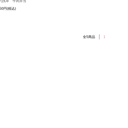
半]浅草 牛肉弁当
350円(税込)
全5商品
1