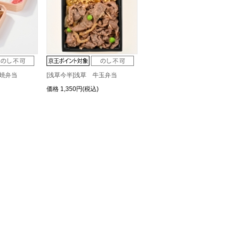
き焼弁当
[浅草今半]浅草 牛玉弁当
価格
1,350円(税込)