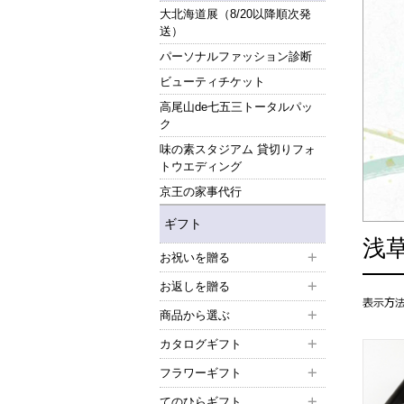
大北海道展（8/20以降順次発
送）
パーソナルファッション診断
ビューティチケット
高尾山de七五三トータルパッ
ク
味の素スタジアム 貸切りフォ
トウエディング
京王の家事代行
ギフト
浅
お祝いを贈る
お返しを贈る
商品から選ぶ
カタログギフト
フラワーギフト
てのひらギフト