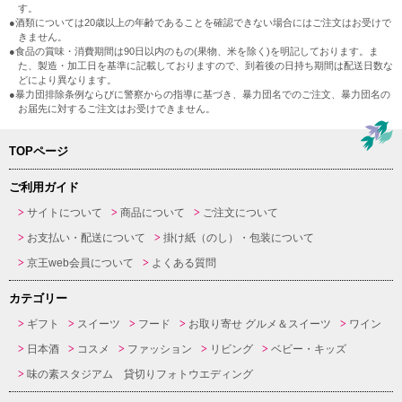
す。
●酒類については20歳以上の年齢であることを確認できない場合にはご注文はお受けで
きません。
●食品の賞味・消費期間は90日以内のもの(果物、米を除く)を明記しております。ま
た、製造・加工日を基準に記載しておりますので、到着後の日持ち期間は配送日数な
どにより異なります。
●暴力団排除条例ならびに警察からの指導に基づき、暴力団名でのご注文、暴力団名の
お届先に対するご注文はお受けできません。
TOPページ
ご利用ガイド
サイトについて
商品について
ご注文について
お支払い・配送について
掛け紙（のし）・包装について
京王web会員について
よくある質問
カテゴリー
ギフト
スイーツ
フード
お取り寄せ グルメ＆スイーツ
ワイン
日本酒
コスメ
ファッション
リビング
ベビー・キッズ
味の素スタジアム 貸切りフォトウエディング