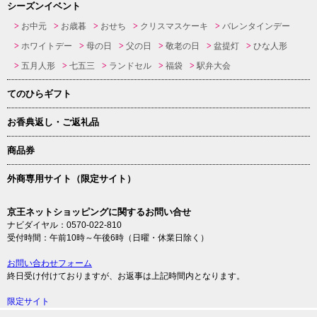
シーズンイベント
お中元
お歳暮
おせち
クリスマスケーキ
バレンタインデー
ホワイトデー
母の日
父の日
敬老の日
盆提灯
ひな人形
五月人形
七五三
ランドセル
福袋
駅弁大会
てのひらギフト
お香典返し・ご返礼品
商品券
外商専用サイト（限定サイト）
京王ネットショッピングに関するお問い合せ
ナビダイヤル：0570-022-810
受付時間：午前10時～午後6時（日曜・休業日除く）
お問い合わせフォーム
終日受け付けておりますが、お返事は上記時間内となります。
限定サイト