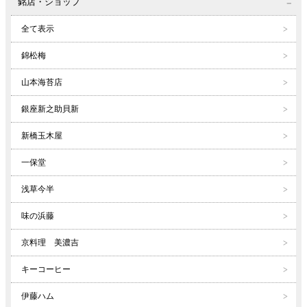
銘店・ショップ
全て表示
錦松梅
山本海苔店
銀座新之助貝新
新橋玉木屋
一保堂
浅草今半
味の浜藤
京料理 美濃吉
キーコーヒー
伊藤ハム