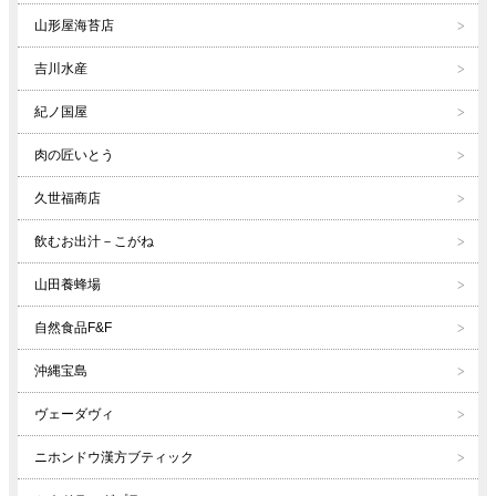
山形屋海苔店
吉川水産
紀ノ国屋
肉の匠いとう
久世福商店
飲むお出汁－こがね
山田養蜂場
自然食品F&F
沖縄宝島
ヴェーダヴィ
ニホンドウ漢方ブティック