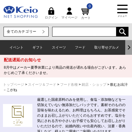
0
メニュー
マイページ
ログイン
カート
イベント
ギフト
スイーツ
フード
取り寄せグルメ
ワ
配送遅延のお知らせ
8月中はメーカー夏季休業により商品の発送が遅れる場合がございます。あら
かじめご了承くださいませ。
トップページ
スイーツ＆フード
フード各種
銘店・ショップ
飲むお出汁
－こがね
厳選した国産原料のみを使用し、食塩・添加物などを一
切加えていない無添加だしパックです。素材そのものの
旨味を味わえるため、お料理はもちろん、お茶感覚でそ
のままお召し上がりいただくのもおすすめです。塩分を
気にされる方や小さいお子様でも安心してお召し上がり
いただけるので、結婚内祝いや出産内祝い、法要・香典
返しなど、様々なご用途にご利用いただけます。