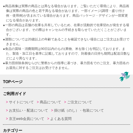
●商品画像は実際の商品とは異なる場合があります。ご覧いただく環境により、商品画
像は実際の商品の色と若干異なる場合があります。一部イメージ(調理・盛り付け
例・使用例)が含まれている場合があります。商品パッケージ・デザインが一部変更
になる場合があります。
●一部の商品は店舗の在庫を共有しているため、在庫が流動的で在庫切れが発生する場
合がございます。その際はキャンセルの手続きを取らせていただくことがございま
す。
●酒類については20歳以上の年齢であることを確認できない場合にはご注文はお受けで
きません。
●食品の賞味・消費期間は90日以内のもの(果物、米を除く)を明記しております。ま
た、製造・加工日を基準に記載しておりますので、到着後の日持ち期間は配送日数な
どにより異なります。
●暴力団排除条例ならびに警察からの指導に基づき、暴力団名でのご注文、暴力団名の
お届先に対するご注文はお受けできません。
TOPページ
ご利用ガイド
サイトについて
商品について
ご注文について
お支払い・配送について
掛け紙（のし）・包装について
京王web会員について
よくある質問
カテゴリー