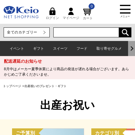
0
メニュー
マイページ
ログイン
カート
イベント
ギフト
スイーツ
フード
取り寄せグルメ
ワ
配送遅延のお知らせ
8月中はメーカー夏季休業により商品の発送が遅れる場合がございます。あら
かじめご了承くださいませ。
トップページ
出産祝いのプレゼント・ギフト
出産お祝い
ご予算別
カテゴリ別