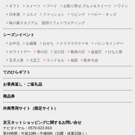
ギフト
スイーツ
フード
お取り寄せ グルメ＆スイーツ
ワイン
日本酒
コスメ
ファッション
リビング
ベビー・キッズ
味の素スタジアム 貸切りフォトウエディング
シーズンイベント
お中元
お歳暮
おせち
クリスマスケーキ
バレンタインデー
ホワイトデー
母の日
父の日
敬老の日
盆提灯
ひな人形
五月人形
七五三
ランドセル
福袋
駅弁大会
てのひらギフト
お香典返し・ご返礼品
商品券
外商専用サイト（限定サイト）
京王ネットショッピングに関するお問い合せ
ナビダイヤル：0570-022-810
受付時間：午前10時～午後6時（日曜・休業日除く）