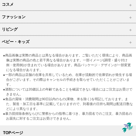
コスメ
ファッション
リビング
ベビー・キッズ
●商品画像は実際の商品とは異なる場合があります。ご覧いただく環境により、商品画
像は実際の商品の色と若干異なる場合があります。一部イメージ(調理・盛り付け
例・使用例)が含まれている場合があります。商品パッケージ・デザインが一部変更
になる場合があります。
●一部の商品は店舗の在庫を共有しているため、在庫が流動的で在庫切れが発生する場
合がございます。その際はキャンセルの手続きを取らせていただくことがございま
す。
●酒類については20歳以上の年齢であることを確認できない場合にはご注文はお受けで
きません。
●食品の賞味・消費期間は90日以内のもの(果物、米を除く)を明記しております。ま
た、製造・加工日を基準に記載しておりますので、到着後の日持ち期間は配送日数な
どにより異なります。
●暴力団排除条例ならびに警察からの指導に基づき、暴力団名でのご注文、暴力団名の
お届先に対するご注文はお受けできません。
TOPページ