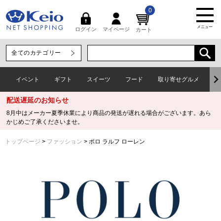
0
メニュー
マイページ
ログイン
カート
イベント
ギフト
スイーツ
フード
取り寄せグルメ
ワ
配送遅延のお知らせ
8月中はメーカー夏季休業により商品の発送が遅れる場合がございます。あら
かじめご了承くださいませ。
トップページ
ファッション
ポロ ラルフ ローレン