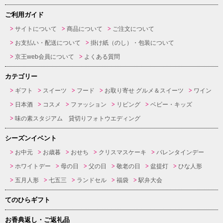
ご利用ガイド
サイトについて
商品について
ご注文について
お支払い・配送について
掛け紙（のし）・包装について
京王web会員について
よくある質問
カテゴリー
ギフト
スイーツ
フード
お取り寄せ グルメ＆スイーツ
ワイン
日本酒
コスメ
ファッション
リビング
ベビー・キッズ
味の素スタジアム 貸切りフォトウエディング
シーズンイベント
お中元
お歳暮
おせち
クリスマスケーキ
バレンタインデー
ホワイトデー
母の日
父の日
敬老の日
盆提灯
ひな人形
五月人形
七五三
ランドセル
福袋
駅弁大会
てのひらギフト
お香典返し・ご返礼品