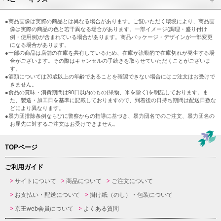
●商品画像は実際の商品とは異なる場合があります。ご覧いただく環境により、商品画
像は実際の商品の色と若干異なる場合があります。一部イメージ(調理・盛り付け
例・使用例)が含まれている場合があります。商品パッケージ・デザインが一部変更
になる場合があります。
●一部の商品は店舗の在庫を共有しているため、在庫が流動的で在庫切れが発生する場
合がございます。その際はキャンセルの手続きを取らせていただくことがございま
す。
●酒類については20歳以上の年齢であることを確認できない場合にはご注文はお受けで
きません。
●食品の賞味・消費期間は90日以内のもの(果物、米を除く)を明記しております。ま
た、製造・加工日を基準に記載しておりますので、到着後の日持ち期間は配送日数な
どにより異なります。
●暴力団排除条例ならびに警察からの指導に基づき、暴力団名でのご注文、暴力団名の
お届先に対するご注文はお受けできません。
TOPページ
ご利用ガイド
サイトについて
商品について
ご注文について
お支払い・配送について
掛け紙（のし）・包装について
京王web会員について
よくある質問