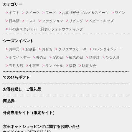
カテゴリー
ギフト
スイーツ
フード
お取り寄せ グルメ＆スイーツ
ワイン
日本酒
コスメ
ファッション
リビング
ベビー・キッズ
味の素スタジアム 貸切りフォトウエディング
シーズンイベント
お中元
お歳暮
おせち
クリスマスケーキ
バレンタインデー
ホワイトデー
母の日
父の日
敬老の日
盆提灯
ひな人形
五月人形
七五三
ランドセル
福袋
駅弁大会
てのひらギフト
お香典返し・ご返礼品
商品券
外商専用サイト（限定サイト）
京王ネットショッピングに関するお問い合せ