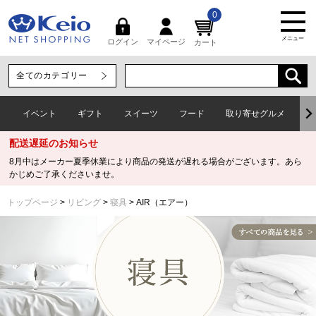
0
メニュー
マイページ
ログイン
カート
イベント
ギフト
スイーツ
フード
取り寄せグルメ
ワ
配送遅延のお知らせ
8月中はメーカー夏季休業により商品の発送が遅れる場合がございます。あら
かじめご了承くださいませ。
トップページ
リビング
寝具
AIR（エアー）