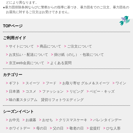
どにより異なります。
●暴力団排除条例ならびに警察からの指導に基づき、暴力団名でのご注文、暴力団名の
お届先に対するご注文はお受けできません。
TOPページ
ご利用ガイド
サイトについて
商品について
ご注文について
お支払い・配送について
掛け紙（のし）・包装について
京王web会員について
よくある質問
カテゴリー
ギフト
スイーツ
フード
お取り寄せ グルメ＆スイーツ
ワイン
日本酒
コスメ
ファッション
リビング
ベビー・キッズ
味の素スタジアム 貸切りフォトウエディング
シーズンイベント
お中元
お歳暮
おせち
クリスマスケーキ
バレンタインデー
ホワイトデー
母の日
父の日
敬老の日
盆提灯
ひな人形