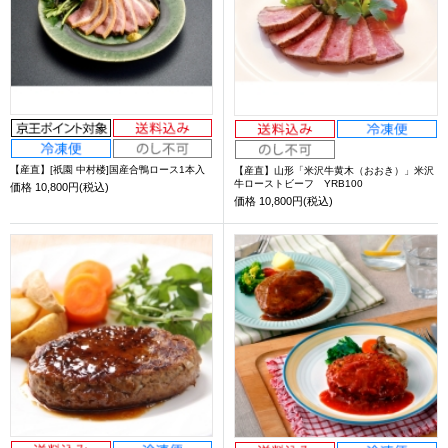
【産直】[祇園 中村楼]国産合鴨ロース1本入
【産直】山形「米沢牛黄木（おおき）」米沢
牛ローストビーフ YRB100
価格
10,800円(税込)
価格
10,800円(税込)