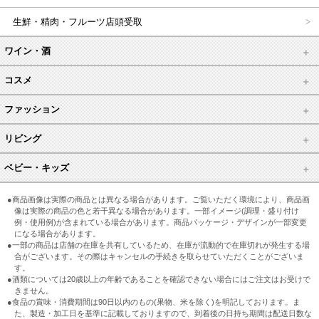
生鮮・精肉・フルーツ店頭受取
ワイン・酒
コスメ
ファッション
リビング
ベビー・キッズ
●商品画像は実際の商品とは異なる場合があります。ご覧いただく環境により、商品画
像は実際の商品の色と若干異なる場合があります。一部イメージ(調理・盛り付け
例・使用例)が含まれている場合があります。商品パッケージ・デザインが一部変更
になる場合があります。
●一部の商品は店舗の在庫を共有しているため、在庫が流動的で在庫切れが発生する場
合がございます。その際はキャンセルの手続きを取らせていただくことがございま
す。
●酒類については20歳以上の年齢であることを確認できない場合にはご注文はお受けで
きません。
●食品の賞味・消費期間は90日以内のもの(果物、米を除く)を明記しております。ま
た、製造・加工日を基準に記載しておりますので、到着後の日持ち期間は配送日数な