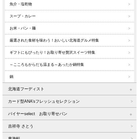
魚介・塩乾物
スープ・カレー
お米・パン・麺
厳選された食材を味わう！おいしい北海道グルメ特集
ギフトにもぴったり！お取り寄せ贅沢スイーツ特集
～こころもからだも温まる～あったか鍋特集
鍋
北海道フーディスト
カード型ANA’sフレッシュセレクション
バイヤーselect お取り寄せパン
吉祥寺 さとう
東海軒