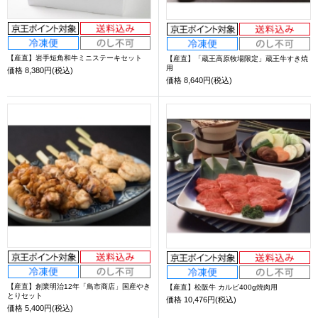
【産直】岩手短角和牛ミニステーキセット
【産直】「蔵王高原牧場限定」蔵王牛すき焼
用
価格
8,380円(税込)
価格
8,640円(税込)
【産直】創業明治12年「鳥市商店」国産やき
【産直】松阪牛 カルビ400g焼肉用
とりセット
価格
10,476円(税込)
価格
5,400円(税込)