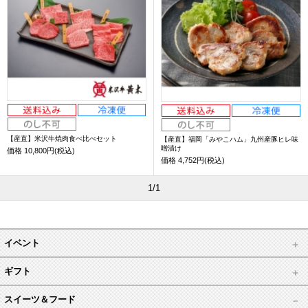
【産直】米沢牛焼肉食べ比べセット
【産直】福岡「みやこハム」九州産豚ヒレ味
噌漬け
価格
10,800円(税込)
価格
4,752円(税込)
1/1
イベント
ギフト
スイーツ＆フード