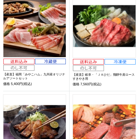
【産直】福岡「みやこハム」九州産オリジナ
【産直】岐阜・「ＪＡひだ」飛騨牛肩ロース
ルアソートセット
すきやき用
価格
5,400円(税込)
価格
7,560円(税込)