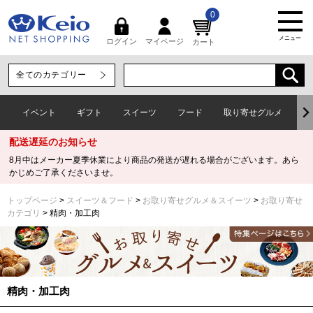
0
メニュー
マイページ
ログイン
カート
イベント
ギフト
スイーツ
フード
取り寄せグルメ
ワ
配送遅延のお知らせ
8月中はメーカー夏季休業により商品の発送が遅れる場合がございます。あら
かじめご了承くださいませ。
トップページ
スイーツ＆フード
お取り寄せグルメ＆スイーツ
お取り寄せ
カテゴリ
精肉・加工肉
精肉・加工肉