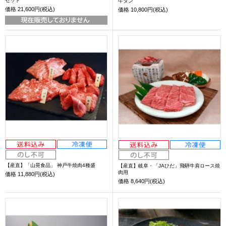
セット
牛タン
価格
21,600円(税込)
価格
10,800円(税込)
【産直】「山晃食品」 神戸牛焼肉4種盛
【産直】岐阜・「JAひだ」飛騨牛肩ロース焼
肉用
価格
11,880円(税込)
価格
8,640円(税込)