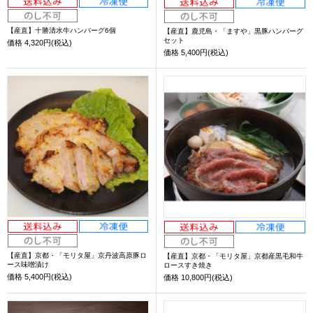
【産直】十勝清水牛ハンバーグ6個
【産直】鹿児島・「ますや」黒豚ハンバーグ
セット
価格
4,320円(税込)
価格
5,400円(税込)
【産直】京都・「モリタ屋」京丹波高原豚ロ
【産直】京都・「モリタ屋」京都産黒毛和牛
ース味噌漬け
ロースすき焼き
価格
5,400円(税込)
価格
10,800円(税込)