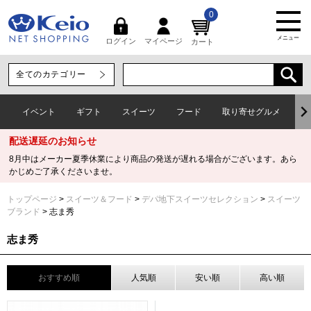
0
メニュー
マイページ
ログイン
カート
イベント
ギフト
スイーツ
フード
取り寄せグルメ
ワ
配送遅延のお知らせ
8月中はメーカー夏季休業により商品の発送が遅れる場合がございます。あら
かじめご了承くださいませ。
トップページ
スイーツ＆フード
デパ地下スイーツセレクション
スイーツ
ブランド
志ま秀
志ま秀
おすすめ順
人気順
安い順
高い順