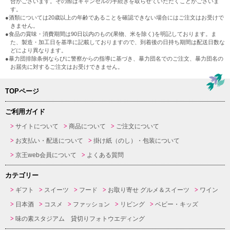
合がございます。その際はキャンセルの手続きを取らせていただくことがございま
す。
●酒類については20歳以上の年齢であることを確認できない場合にはご注文はお受けで
きません。
●食品の賞味・消費期間は90日以内のもの(果物、米を除く)を明記しております。ま
た、製造・加工日を基準に記載しておりますので、到着後の日持ち期間は配送日数な
どにより異なります。
●暴力団排除条例ならびに警察からの指導に基づき、暴力団名でのご注文、暴力団名の
お届先に対するご注文はお受けできません。
TOPページ
ご利用ガイド
サイトについて
商品について
ご注文について
お支払い・配送について
掛け紙（のし）・包装について
京王web会員について
よくある質問
カテゴリー
ギフト
スイーツ
フード
お取り寄せ グルメ＆スイーツ
ワイン
日本酒
コスメ
ファッション
リビング
ベビー・キッズ
味の素スタジアム 貸切りフォトウエディング