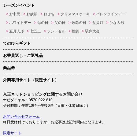
シーズンイベント
お中元
お歳暮
おせち
クリスマスケーキ
バレンタインデー
ホワイトデー
母の日
父の日
敬老の日
盆提灯
ひな人形
五月人形
七五三
ランドセル
福袋
駅弁大会
てのひらギフト
お香典返し・ご返礼品
商品券
外商専用サイト（限定サイト）
京王ネットショッピングに関するお問い合せ
ナビダイヤル：0570-022-810
受付時間：午前10時～午後6時（日曜・休業日除く）
お問い合わせフォーム
終日受け付けておりますが、お返事は上記時間内となります。
限定サイト