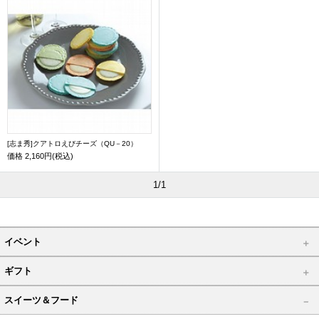
[志ま秀]クアトロえびチーズ（QU－20）
価格
2,160円(税込)
1/1
イベント
ギフト
スイーツ＆フード