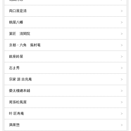
両口屋是清
鶴屋八幡
菓匠 清閑院
京都・六角 蕪村菴
銀座鈴屋
志ま秀
宗家 源 吉兆庵
榮太樓總本鋪
尾張松風屋
叶 匠寿庵
満果惣