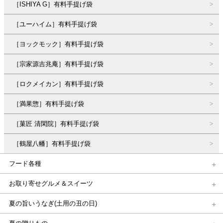
［ISHIYA G］有料手提げ袋
［ユーハイム］有料手提げ袋
［ヨックモック］有料手提げ袋
［宗家源吉兆庵］有料手提げ袋
［ロクメイカン］有料手提げ袋
［満果惣］有料手提げ袋
［菓匠 清閑院］有料手提げ袋
［鶴屋八幡］有料手提げ袋
フード各種
お取り寄せグルメ＆スイーツ
夏の旨いうなぎ(土用の丑の日)