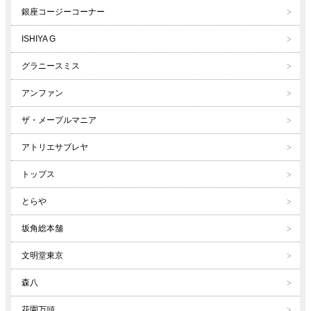
銀座コージーコーナー
ISHIYA G
グラニースミス
アンファン
ザ・メープルマニア
アトリエサブレヤ
トップス
とらや
坂角総本舗
文明堂東京
森八
花園万頭