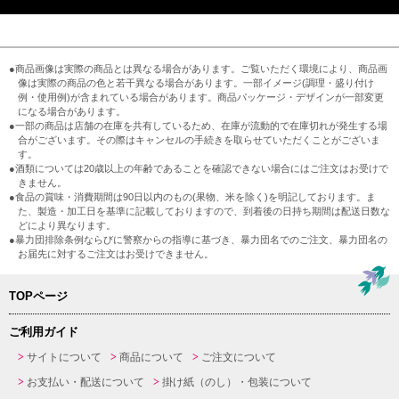
●商品画像は実際の商品とは異なる場合があります。ご覧いただく環境により、商品画
像は実際の商品の色と若干異なる場合があります。一部イメージ(調理・盛り付け
例・使用例)が含まれている場合があります。商品パッケージ・デザインが一部変更
になる場合があります。
●一部の商品は店舗の在庫を共有しているため、在庫が流動的で在庫切れが発生する場
合がございます。その際はキャンセルの手続きを取らせていただくことがございま
す。
●酒類については20歳以上の年齢であることを確認できない場合にはご注文はお受けで
きません。
●食品の賞味・消費期間は90日以内のもの(果物、米を除く)を明記しております。ま
た、製造・加工日を基準に記載しておりますので、到着後の日持ち期間は配送日数な
どにより異なります。
●暴力団排除条例ならびに警察からの指導に基づき、暴力団名でのご注文、暴力団名の
お届先に対するご注文はお受けできません。
TOPページ
ご利用ガイド
サイトについて
商品について
ご注文について
お支払い・配送について
掛け紙（のし）・包装について