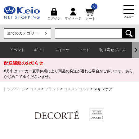
0
メニュー
マイページ
ログイン
カート
イベント
ギフト
スイーツ
フード
取り寄せグルメ
ワ
配送遅延のお知らせ
8月中はメーカー夏季休業により商品の発送が遅れる場合がございます。あら
かじめご了承くださいませ。
トップページ
コスメ
ブランド
コスメデコルテ
スキンケア