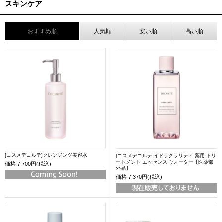
スキンケア
おすすめ順
人気順
安い順
高い順
[コスメデコルテ]クレンジング美容水
[コスメデコルテ]イドラクラリティ 薬用 トリ
ートメント エッセンス ウォーター【医薬部
価格
7,700円(税込)
外品】
価格
7,370円(税込)