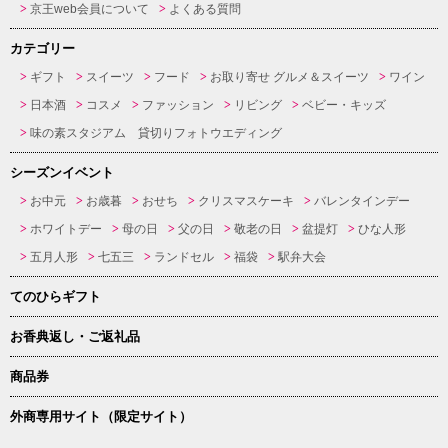
京王web会員について
よくある質問
カテゴリー
ギフト
スイーツ
フード
お取り寄せ グルメ＆スイーツ
ワイン
日本酒
コスメ
ファッション
リビング
ベビー・キッズ
味の素スタジアム 貸切りフォトウエディング
シーズンイベント
お中元
お歳暮
おせち
クリスマスケーキ
バレンタインデー
ホワイトデー
母の日
父の日
敬老の日
盆提灯
ひな人形
五月人形
七五三
ランドセル
福袋
駅弁大会
てのひらギフト
お香典返し・ご返礼品
商品券
外商専用サイト（限定サイト）