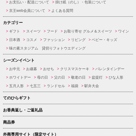
お支払い・配送について
掛け紙（のし）・包装について
京王web会員について
よくある質問
カテゴリー
ギフト
スイーツ
フード
お取り寄せ グルメ＆スイーツ
ワイン
日本酒
コスメ
ファッション
リビング
ベビー・キッズ
味の素スタジアム 貸切りフォトウエディング
シーズンイベント
お中元
お歳暮
おせち
クリスマスケーキ
バレンタインデー
ホワイトデー
母の日
父の日
敬老の日
盆提灯
ひな人形
五月人形
七五三
ランドセル
福袋
駅弁大会
てのひらギフト
お香典返し・ご返礼品
商品券
外商専用サイト（限定サイト）