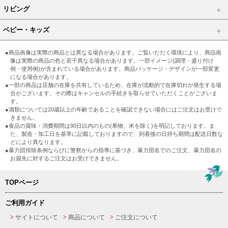
リビング
ベビー・キッズ
●商品画像は実際の商品とは異なる場合があります。ご覧いただく環境により、商品画
像は実際の商品の色と若干異なる場合があります。一部イメージ(調理・盛り付け
例・使用例)が含まれている場合があります。商品パッケージ・デザインが一部変更
になる場合があります。
●一部の商品は店舗の在庫を共有しているため、在庫が流動的で在庫切れが発生する場
合がございます。その際はキャンセルの手続きを取らせていただくことがございま
す。
●酒類については20歳以上の年齢であることを確認できない場合にはご注文はお受けで
きません。
●食品の賞味・消費期間は90日以内のもの(果物、米を除く)を明記しております。ま
た、製造・加工日を基準に記載しておりますので、到着後の日持ち期間は配送日数な
どにより異なります。
●暴力団排除条例ならびに警察からの指導に基づき、暴力団名でのご注文、暴力団名の
お届先に対するご注文はお受けできません。
TOPページ
ご利用ガイド
サイトについて
商品について
ご注文について