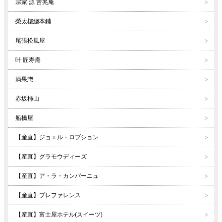
宗家 源 吉兆庵
榮太樓總本鋪
尾張松風屋
叶 匠寿庵
満果惣
赤坂柿山
船橋屋
【産直】ジョエル・ロブション
【産直】グラモウディーズ
【産直】ア・ラ・カンパーニュ
【産直】プレファレンス
【産直】富士屋ホテル(スイーツ)