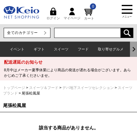
0
メニュー
マイページ
ログイン
カート
イベント
ギフト
スイーツ
フード
取り寄せグルメ
ワ
配送遅延のお知らせ
8月中はメーカー夏季休業により商品の発送が遅れる場合がございます。あら
かじめご了承くださいませ。
トップページ
スイーツ＆フード
デパ地下スイーツセレクション
スイーツ
ブランド
尾張松風屋
尾張松風屋
該当する商品がありません。