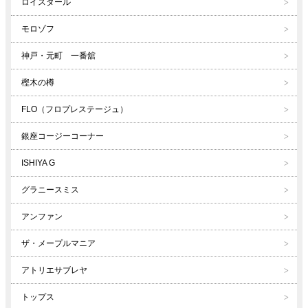
ロイスダール
モロゾフ
神戸・元町 一番舘
樫木の樽
FLO（フロプレステージュ）
銀座コージーコーナー
ISHIYA G
グラニースミス
アンファン
ザ・メープルマニア
アトリエサブレヤ
トップス