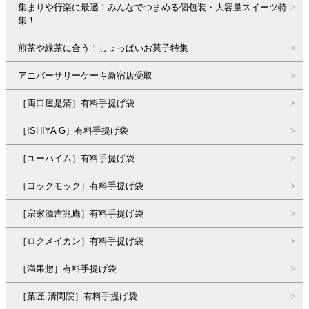
集まりや行楽に最適！みんなでつまめる個包装・大容量スイーツ特
集！
煎茶や緑茶に合う！しょっぱいお菓子特集
アニバーサリーケーキ新宿店受取
［両口屋是清］有料手提げ袋
［ISHIYA G］有料手提げ袋
［ユーハイム］有料手提げ袋
［ヨックモック］有料手提げ袋
［宗家源吉兆庵］有料手提げ袋
［ロクメイカン］有料手提げ袋
［満果惣］有料手提げ袋
［菓匠 清閑院］有料手提げ袋