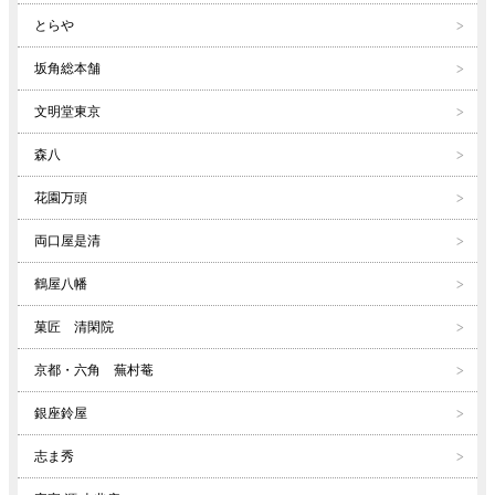
とらや
坂角総本舗
文明堂東京
森八
花園万頭
両口屋是清
鶴屋八幡
菓匠 清閑院
京都・六角 蕪村菴
銀座鈴屋
志ま秀