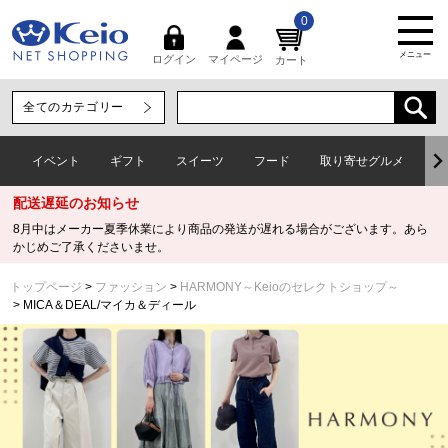
0
メニュー
マイページ
ログイン
カート
イベント
ギフト
スイーツ
フード
取り寄せグルメ
ワ
配送遅延のお知らせ
8月中はメーカー夏季休業により商品の発送が遅れる場合がございます。あら
かじめご了承くださいませ。
トップページ
ファッション
HARMONY～Keioのセレクトショップ～
MICA＆DEAL/マイカ＆ディール