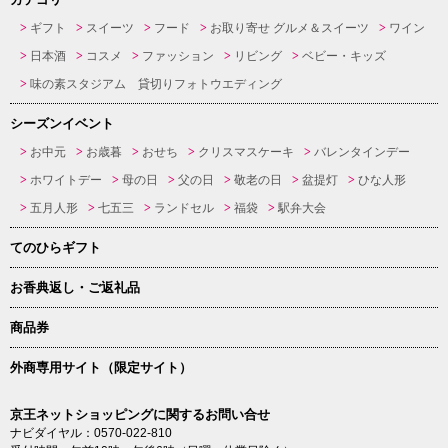
ギフト
スイーツ
フード
お取り寄せ グルメ＆スイーツ
ワイン
日本酒
コスメ
ファッション
リビング
ベビー・キッズ
味の素スタジアム 貸切りフォトウエディング
シーズンイベント
お中元
お歳暮
おせち
クリスマスケーキ
バレンタインデー
ホワイトデー
母の日
父の日
敬老の日
盆提灯
ひな人形
五月人形
七五三
ランドセル
福袋
駅弁大会
てのひらギフト
お香典返し・ご返礼品
商品券
外商専用サイト（限定サイト）
京王ネットショッピングに関するお問い合せ
ナビダイヤル：0570-022-810