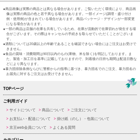
●商品画像は実際の商品とは異なる場合があります。ご覧いただく環境により、商品画
像は実際の商品の色と若干異なる場合があります。一部イメージ(調理・盛り付け
例・使用例)が含まれている場合があります。商品パッケージ・デザインが一部変更
になる場合があります。
●一部の商品は店舗の在庫を共有しているため、在庫が流動的で在庫切れが発生する場
合がございます。その際はキャンセルの手続きを取らせていただくことがございま
す。
●酒類については20歳以上の年齢であることを確認できない場合にはご注文はお受けで
きません。
●食品の賞味・消費期間は90日以内のもの(果物、米を除く)を明記しております。ま
た、製造・加工日を基準に記載しておりますので、到着後の日持ち期間は配送日数な
どにより異なります。
●暴力団排除条例ならびに警察からの指導に基づき、暴力団名でのご注文、暴力団名の
お届先に対するご注文はお受けできません。
TOPページ
ご利用ガイド
サイトについて
商品について
ご注文について
お支払い・配送について
掛け紙（のし）・包装について
京王web会員について
よくある質問
カテゴリー