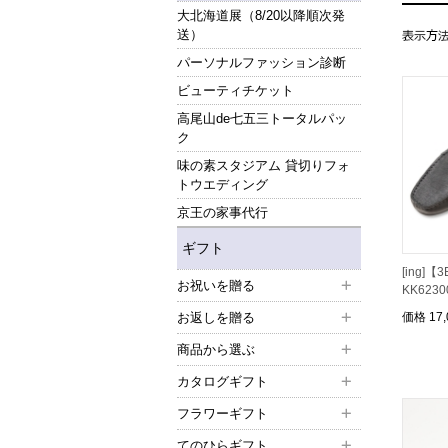
大北海道展（8/20以降順次発
送）
パーソナルファッション診断
ビューティチケット
高尾山de七五三トータルパッ
ク
味の素スタジアム 貸切りフォ
トウエディング
京王の家事代行
ギフト
[ing]
お祝いを贈る
KK623
お返しを贈る
価格
17
商品から選ぶ
カタログギフト
フラワーギフト
てのひらギフト