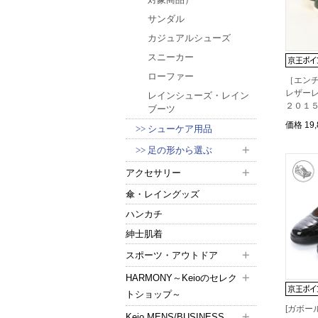
サンダル
カジュアルシューズ
スニーカー
ローファー
［エン
レザー
レインシューズ・レイン
２０１
ブーツ
価格
19
シューケア用品
足の形から選ぶ
アクセサリー
傘・レイングッズ
ハンカチ
紳士肌着
スポーツ・アウトドア
HARMONY～Keioのセレク
トショップ～
[ガボー
Keio MENS/BUSINESS