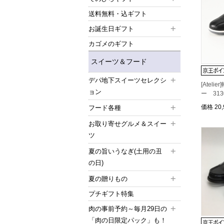
送料無料・込ギフト
お誕生日ギフト
カゴメのギフト
スイーツ＆フード
デパ地下スイーツセレクシ
[Atel
ョン
ー 313
価格
20
フード各種
お取り寄せグルメ＆スイー
ツ
夏の旨いうなぎ(土用の丑
の日)
夏の贈りもの
プチギフト特集
肉の事前予約～毎月29日の
「肉の日限定パック」も！