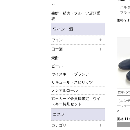
～
［ハルタ
ブラッ
生鮮・精肉・フルーツ店頭受
取
価格
9,
ワイン・酒
ワイン
日本酒
焼酎
ビール
ウイスキー・ブランデー
リキュール・スピリッツ
ノンアルコール
京王カード会員様限定 ウイ
［エン
スキー特別セット
ージェー
V
コスメ
価格
11
カテゴリー