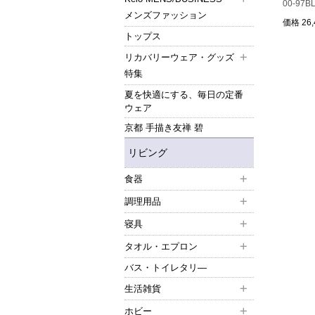
00-9
メンズファッション
価格
26
トップス
リカバリーウェア・グッズ
特集
夏を快適にする、毎日の定番
ウェア
京都 手描き友禅 碧
リビング
食器
調理用品
寝具
タオル・エプロン
バス・トイレタリ―
生活雑貨
ホビー