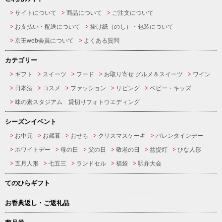
サイトについて
商品について
ご注文について
お支払い・配送について
掛け紙（のし）・包装について
京王web会員について
よくある質問
カテゴリー
ギフト
スイーツ
フード
お取り寄せ グルメ＆スイーツ
ワイン
日本酒
コスメ
ファッション
リビング
ベビー・キッズ
味の素スタジアム 貸切りフォトウエディング
シーズンイベント
お中元
お歳暮
おせち
クリスマスケーキ
バレンタインデー
ホワイトデー
母の日
父の日
敬老の日
盆提灯
ひな人形
五月人形
七五三
ランドセル
福袋
駅弁大会
てのひらギフト
お香典返し・ご返礼品