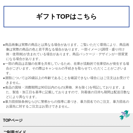
ギフトTOPはこちら
●商品画像は実際の商品とは異なる場合があります。ご覧いただく環境により、商品画
像は実際の商品の色と若干異なる場合があります。一部イメージ(調理・盛り付け
例・使用例)が含まれている場合があります。商品パッケージ・デザインが一部変更
になる場合があります。
●一部の商品は店舗の在庫を共有しているため、在庫が流動的で在庫切れが発生する場
合がございます。その際はキャンセルの手続きを取らせていただくことがございま
す。
●酒類については20歳以上の年齢であることを確認できない場合にはご注文はお受けで
きません。
●食品の賞味・消費期間は90日以内のもの(果物、米を除く)を明記しております。ま
た、製造・加工日を基準に記載しておりますので、到着後の日持ち期間は配送日数な
どにより異なります。
●暴力団排除条例ならびに警察からの指導に基づき、暴力団名でのご注文、暴力団名の
お届先に対するご注文はお受けできません。
TOPページ
ご利用ガイド