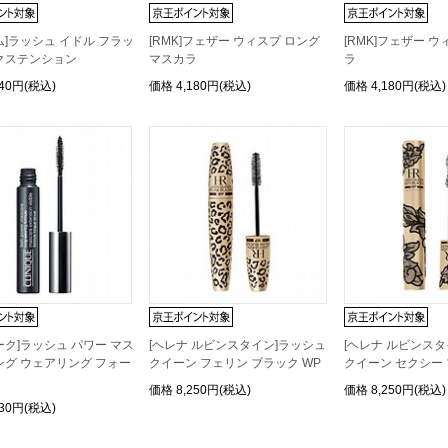
ム]ラッシュ イドル フラッ
[RMK]フェザー ウィスプ ロング
[RMK]フェザー 
クステンション
マスカラ
ラ
940円(税込)
価格
4,180円(税込)
価格
4,180円(税込)
ーク]ラッシュ パワー マス
[ヘレナ ルビンスタイン]ラッシュ
[ヘレナ ルビンス
ング ウェアリング フォー
クイーン フェリン ブラック WP
クイーン セクシー 
価格
8,250円(税込)
価格
8,250円(税込)
730円(税込)