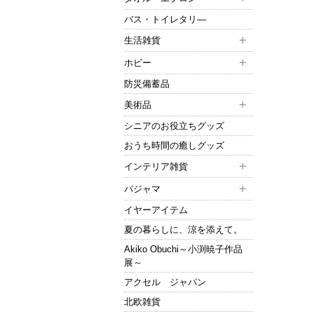
バス・トイレタリ―
生活雑貨
ホビー
防災備蓄品
美術品
シニアのお役立ちグッズ
おうち時間の癒しグッズ
インテリア雑貨
パジャマ
イヤーアイテム
夏の暮らしに、涼を添えて。
Akiko Obuchi～小渕暁子作品
展～
アクセル ジャパン
北欧雑貨