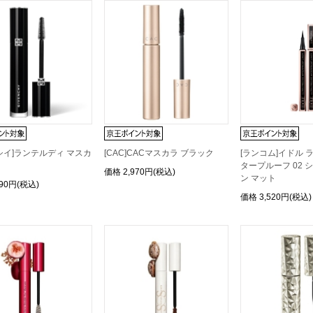
シイ]ランテルディ マスカ
[CAC]CACマスカラ ブラック
[ランコム]イドル 
タープルーフ 02 
価格
2,970円(税込)
ン マット
390円(税込)
価格
3,520円(税込)