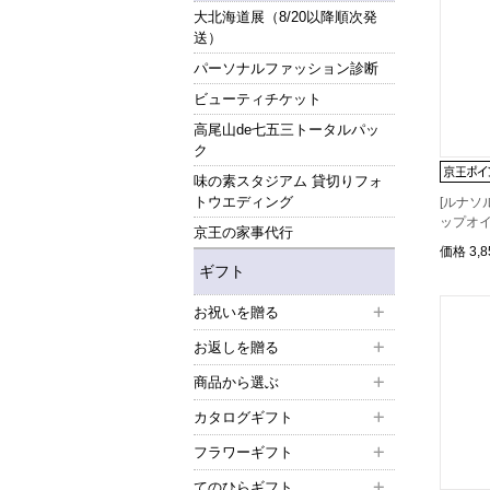
大北海道展（8/20以降順次発
送）
パーソナルファッション診断
ビューティチケット
高尾山de七五三トータルパッ
ク
味の素スタジアム 貸切りフォ
トウエディング
[ルナソ
ップオ
京王の家事代行
価格
3,
ギフト
お祝いを贈る
お返しを贈る
商品から選ぶ
カタログギフト
フラワーギフト
てのひらギフト