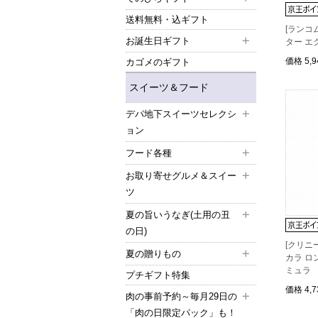
送料無料・込ギフト
[ランコ
お誕生日ギフト
ター エ
価格
5,
カゴメのギフト
スイーツ＆フード
デパ地下スイーツセレクシ
ョン
フード各種
お取り寄せグルメ＆スイー
ツ
夏の旨いうなぎ(土用の丑
の日)
[クリニ
夏の贈りもの
カラ ロ
ミュラ
プチギフト特集
価格
4,
肉の事前予約～毎月29日の
「肉の日限定パック」も！