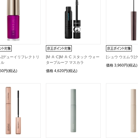
ル]デューイリフレクトリ
[M･A･C]M･A･C スタック ウォー
[シュウ ウエムラ]
イル
タープルーフ マスカラ
価格
3,960円(税込)
850円(税込)
価格
4,620円(税込)