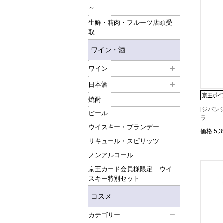
～
生鮮・精肉・フルーツ店頭受
取
ワイン・酒
ワイン
日本酒
焼酎
[ジバン
ビール
ラ
ウイスキー・ブランデー
価格
5,
リキュール・スピリッツ
ノンアルコール
京王カード会員様限定 ウイ
スキー特別セット
コスメ
カテゴリー