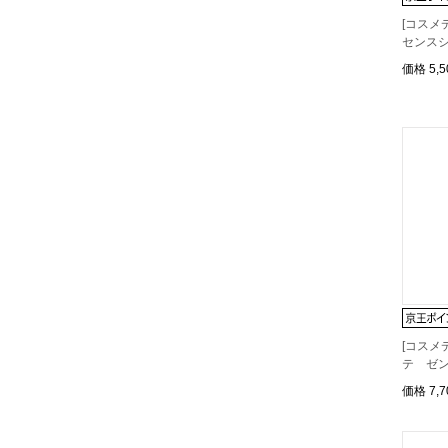
[コスメ
センス
価格
5,
[コスメ
テ ゼン
価格
7,