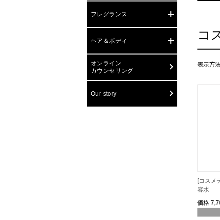
フレグランス
コ
ヘア＆ボディ
オンライン
カウンセリング
Our story
[コスメ
容水
価格
7,