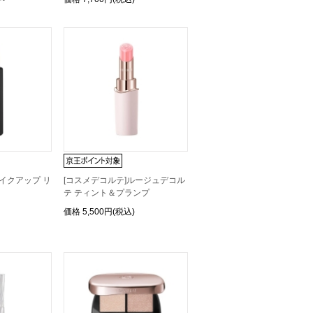
メイクアップ リ
[コスメデコルテ]ルージュデコル
テ ティント＆プランプ
価格
5,500円(税込)