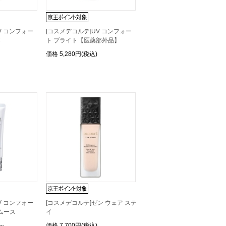
V コンフォー
[コスメデコルテ]UV コンフォー
C
ト ブライト【医薬部外品】
価格
5,280円(税込)
V コンフォー
[コスメデコルテ]ゼン ウェア ステ
ムース
イ
)～
価格
7,700円(税込)