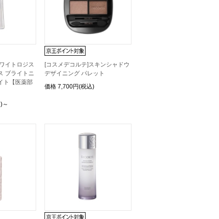
ホワイトロジス
[コスメデコルテ]スキンシャドウ
ス ブライトニ
デザイニング パレット
イト【医薬部
価格
7,700円(税込)
込)～