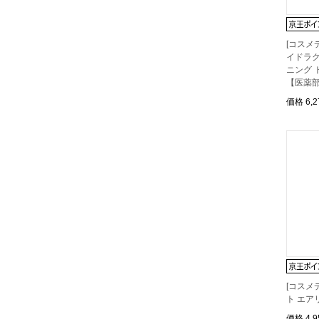
[コスメ
イドラク
ニング 
【医薬
価格
6,
[コスメ
ト エア
価格
4,