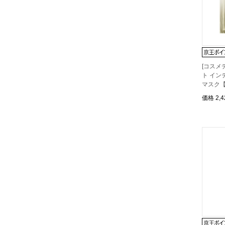
[コスメ
ト イン
マスク
価格
2,