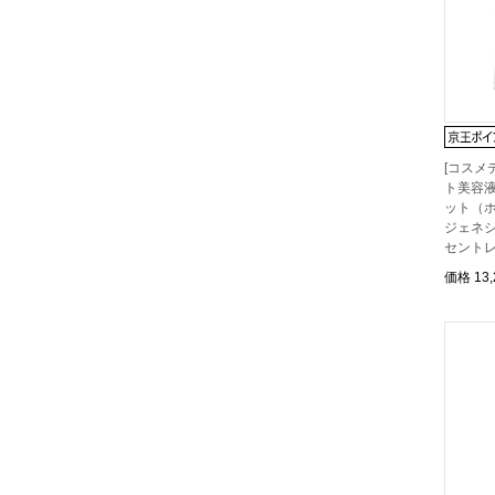
[コスメ
ト美容液
ット（ホ
ジェネシ
セント
価格
13