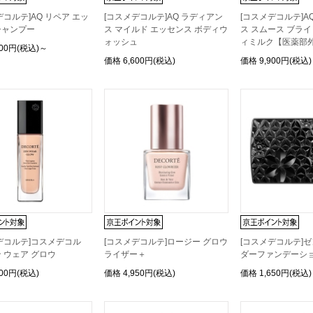
デコルテ]AQ リペア エッ
[コスメデコルテ]AQ ラディアン
[コスメデコルテ]A
シャンプー
ス マイルド エッセンス ボディウ
ス スムース ブラ
ォッシュ
ィミルク【医薬部
500円(税込)～
価格
6,600円(税込)
価格
9,900円(税込)
デコルテ]コスメデコル
[コスメデコルテ]ロージー グロウ
[コスメデコルテ]ゼ
 ウェア グロウ
ライザー＋
ダーファンデーシ
700円(税込)
価格
4,950円(税込)
価格
1,650円(税込)