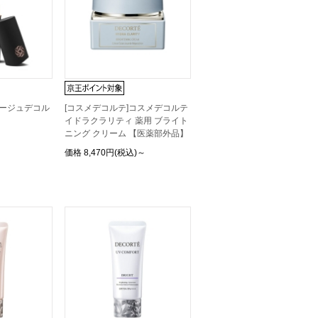
ルージュデコル
[コスメデコルテ]コスメデコルテ
イドラクラリティ 薬用 ブライト
ニング クリーム 【医薬部外品】
価格
8,470円(税込)～