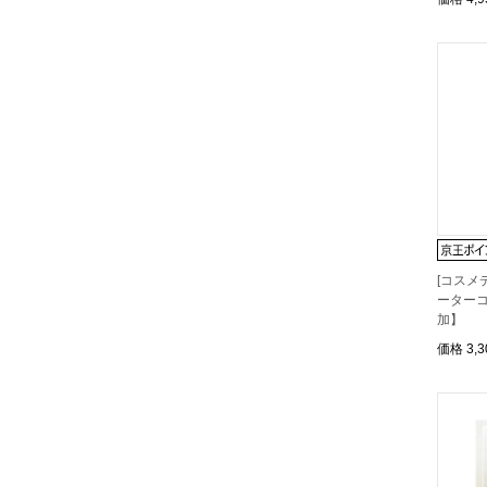
[コスメ
ーターコ
加】
価格
3,