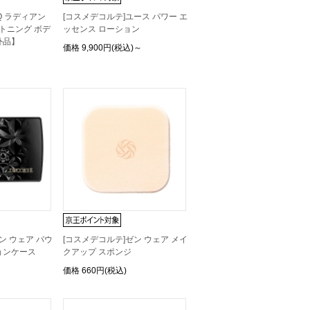
Q ラディアン
[コスメデコルテ]ユース パワー エ
イトニング ボデ
ッセンス ローション
外品】
価格
9,900円(税込)～
ン ウェア パウ
[コスメデコルテ]ゼン ウェア メイ
ョンケース
クアップ スポンジ
価格
660円(税込)