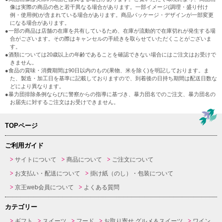
像は実際の商品の色と若干異なる場合があります。一部イメージ(調理・盛り付け
例・使用例)が含まれている場合があります。商品パッケージ・デザインが一部変更
になる場合があります。
●一部の商品は店舗の在庫を共有しているため、在庫が流動的で在庫切れが発生する場
合がございます。その際はキャンセルの手続きを取らせていただくことがございま
す。
●酒類については20歳以上の年齢であることを確認できない場合にはご注文はお受けで
きません。
●食品の賞味・消費期間は90日以内のもの(果物、米を除く)を明記しております。ま
た、製造・加工日を基準に記載しておりますので、到着後の日持ち期間は配送日数な
どにより異なります。
●暴力団排除条例ならびに警察からの指導に基づき、暴力団名でのご注文、暴力団名の
お届先に対するご注文はお受けできません。
TOPページ
ご利用ガイド
サイトについて
商品について
ご注文について
お支払い・配送について
掛け紙（のし）・包装について
京王web会員について
よくある質問
カテゴリー
ギフト
スイーツ
フード
お取り寄せ グルメ＆スイーツ
ワイン