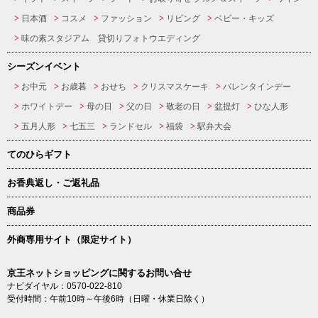
日本酒
コスメ
ファッション
リビング
ベビー・キッズ
味の素スタジアム 貸切りフォトウエディング
シーズンイベント
お中元
お歳暮
おせち
クリスマスケーキ
バレンタインデー
ホワイトデー
母の日
父の日
敬老の日
盆提灯
ひな人形
五月人形
七五三
ランドセル
福袋
駅弁大会
てのひらギフト
お香典返し・ご返礼品
商品券
外商専用サイト（限定サイト）
京王ネットショッピングに関するお問い合せ
ナビダイヤル：0570-022-810
受付時間：午前10時～午後6時（日曜・休業日除く）