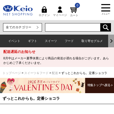
0
メニュー
マイページ
ログイン
カート
イベント
ギフト
スイーツ
フード
取り寄せグルメ
ワ
配送遅延のお知らせ
8月中はメーカー夏季休業により商品の発送が遅れる場合がございます。あら
かじめご了承くださいませ。
トップページ
スイーツ＆フード
配送
ずっとこれからも。定番ショコラ
ずっとこれからも。定番ショコラ