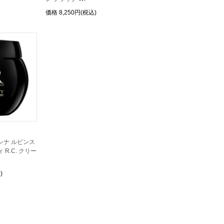
価格
8,250円(税込)
レナ ルビンス
R.C. クリー
)