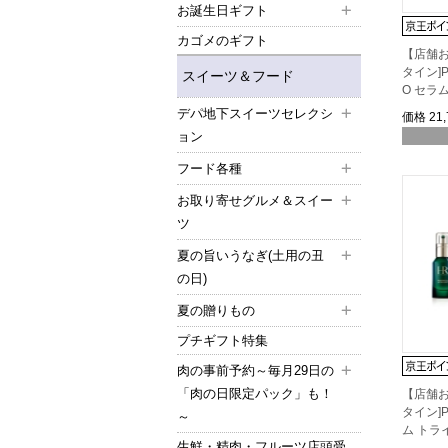
お誕生日ギフト
カゴメのギフト
【店舗お
タイン]P
スイーツ＆フード
O セラ
デパ地下スイーツセレクシ
価格
21
ョン
フード各種
お取り寄せグルメ＆スイー
ツ
夏の旨いうなぎ(土用の丑
の日)
夏の贈りもの
プチギフト特集
肉の事前予約～毎月29日の
「肉の日限定パック」も！
【店舗お
タイン]
～
ム トラ
生鮮・精肉・フルーツ店頭受