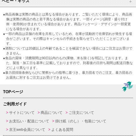
ベビー・キッズ
●商品画像は実際の商品とは異なる場合があります。ご覧いただく環境により、商品画
像は実際の商品の色と若干異なる場合があります。一部イメージ(調理・盛り付け
例・使用例)が含まれている場合があります。商品パッケージ・デザインが一部変更
になる場合があります。
●一部の商品は店舗の在庫を共有しているため、在庫が流動的で在庫切れが発生する場
合がございます。その際はキャンセルの手続きを取らせていただくことがございま
す。
●酒類については20歳以上の年齢であることを確認できない場合にはご注文はお受けで
きません。
●食品の賞味・消費期間は90日以内のもの(果物、米を除く)を明記しております。ま
た、製造・加工日を基準に記載しておりますので、到着後の日持ち期間は配送日数な
どにより異なります。
●暴力団排除条例ならびに警察からの指導に基づき、暴力団名でのご注文、暴力団名の
お届先に対するご注文はお受けできません。
TOPページ
ご利用ガイド
サイトについて
商品について
ご注文について
お支払い・配送について
掛け紙（のし）・包装について
京王web会員について
よくある質問