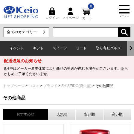
0
メニュー
マイページ
ログイン
カート
イベント
ギフト
スイーツ
フード
取り寄せグルメ
ワ
配送遅延のお知らせ
8月中はメーカー夏季休業により商品の発送が遅れる場合がございます。あら
かじめご了承くださいませ。
トップページ
コスメ
ブランド
SHISEIDO(資生堂)
その他商品
その他商品
おすすめ順
人気順
安い順
高い順