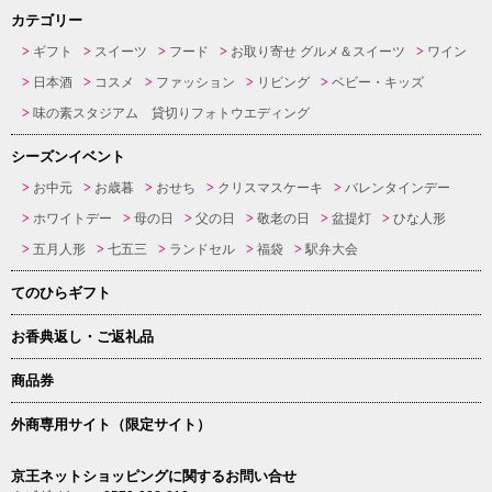
カテゴリー
ギフト
スイーツ
フード
お取り寄せ グルメ＆スイーツ
ワイン
日本酒
コスメ
ファッション
リビング
ベビー・キッズ
味の素スタジアム 貸切りフォトウエディング
シーズンイベント
お中元
お歳暮
おせち
クリスマスケーキ
バレンタインデー
ホワイトデー
母の日
父の日
敬老の日
盆提灯
ひな人形
五月人形
七五三
ランドセル
福袋
駅弁大会
てのひらギフト
お香典返し・ご返礼品
商品券
外商専用サイト（限定サイト）
京王ネットショッピングに関するお問い合せ