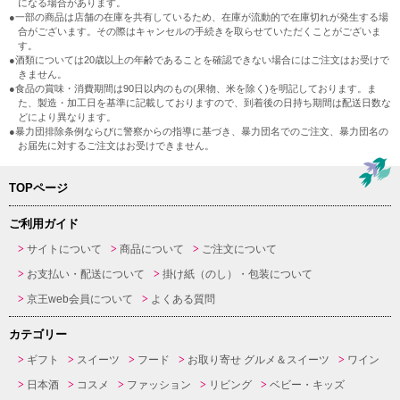
になる場合があります。
●一部の商品は店舗の在庫を共有しているため、在庫が流動的で在庫切れが発生する場
合がございます。その際はキャンセルの手続きを取らせていただくことがございま
す。
●酒類については20歳以上の年齢であることを確認できない場合にはご注文はお受けで
きません。
●食品の賞味・消費期間は90日以内のもの(果物、米を除く)を明記しております。ま
た、製造・加工日を基準に記載しておりますので、到着後の日持ち期間は配送日数な
どにより異なります。
●暴力団排除条例ならびに警察からの指導に基づき、暴力団名でのご注文、暴力団名の
お届先に対するご注文はお受けできません。
TOPページ
ご利用ガイド
サイトについて
商品について
ご注文について
お支払い・配送について
掛け紙（のし）・包装について
京王web会員について
よくある質問
カテゴリー
ギフト
スイーツ
フード
お取り寄せ グルメ＆スイーツ
ワイン
日本酒
コスメ
ファッション
リビング
ベビー・キッズ