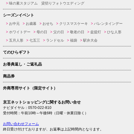
味の素スタジアム 貸切りフォトウエディング
シーズンイベント
お中元
お歳暮
おせち
クリスマスケーキ
バレンタインデー
ホワイトデー
母の日
父の日
敬老の日
盆提灯
ひな人形
五月人形
七五三
ランドセル
福袋
駅弁大会
てのひらギフト
お香典返し・ご返礼品
商品券
外商専用サイト（限定サイト）
京王ネットショッピングに関するお問い合せ
ナビダイヤル：0570-022-810
受付時間：午前10時～午後6時（日曜・休業日除く）
お問い合わせフォーム
終日受け付けておりますが、お返事は上記時間内となります。