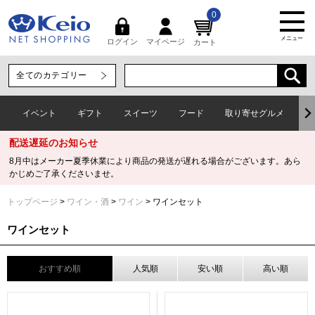
0
メニュー
マイページ
ログイン
カート
イベント
ギフト
スイーツ
フード
取り寄せグルメ
ワ
配送遅延のお知らせ
8月中はメーカー夏季休業により商品の発送が遅れる場合がございます。あら
かじめご了承くださいませ。
トップページ
ワイン・酒
ワイン
ワインセット
ワインセット
おすすめ順
人気順
安い順
高い順