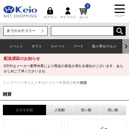
0
メニュー
マイページ
ログイン
カート
イベント
ギフト
スイーツ
フード
取り寄せグルメ
ワ
配送遅延のお知らせ
8月中はメーカー夏季休業により商品の発送が遅れる場合がございます。あら
かじめご了承くださいませ。
トップページ
コスメ
カテゴリー
美容小物
雑貨
雑貨
おすすめ順
人気順
安い順
高い順