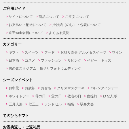
ご利用ガイド
サイトについて
商品について
ご注文について
お支払い・配送について
掛け紙（のし）・包装について
京王web会員について
よくある質問
カテゴリー
ギフト
スイーツ
フード
お取り寄せ グルメ＆スイーツ
ワイン
日本酒
コスメ
ファッション
リビング
ベビー・キッズ
味の素スタジアム 貸切りフォトウエディング
シーズンイベント
お中元
お歳暮
おせち
クリスマスケーキ
バレンタインデー
ホワイトデー
母の日
父の日
敬老の日
盆提灯
ひな人形
五月人形
七五三
ランドセル
福袋
駅弁大会
てのひらギフト
お香典返し・ご返礼品