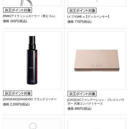
[RMK]アイラッシュカーラー（替えゴム）
[イプサ]ME n【ディスペンサー】
価格
165円(税込)
価格
770円(税込)
[SHISEIDO]SHISEIDO ブラシクリーナー
[CAC]CACファンデーション・プレストパウ
ダー 共通コンパクトケース
価格
2,200円(税込)
価格
880円(税込)