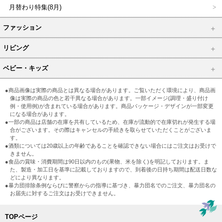
月替わり特集(8月)
ファッション
リビング
ベビー・キッズ
●商品画像は実際の商品とは異なる場合があります。ご覧いただく環境により、商品画
像は実際の商品の色と若干異なる場合があります。一部イメージ(調理・盛り付け
例・使用例)が含まれている場合があります。商品パッケージ・デザインが一部変更
になる場合があります。
●一部の商品は店舗の在庫を共有しているため、在庫が流動的で在庫切れが発生する場
合がございます。その際はキャンセルの手続きを取らせていただくことがございま
す。
●酒類については20歳以上の年齢であることを確認できない場合にはご注文はお受けで
きません。
●食品の賞味・消費期間は90日以内のもの(果物、米を除く)を明記しております。ま
た、製造・加工日を基準に記載しておりますので、到着後の日持ち期間は配送日数な
どにより異なります。
●暴力団排除条例ならびに警察からの指導に基づき、暴力団名でのご注文、暴力団名の
お届先に対するご注文はお受けできません。
TOPページ