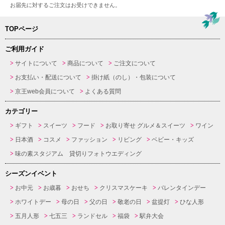
お届先に対するご注文はお受けできません。
TOPページ
ご利用ガイド
サイトについて
商品について
ご注文について
お支払い・配送について
掛け紙（のし）・包装について
京王web会員について
よくある質問
カテゴリー
ギフト
スイーツ
フード
お取り寄せ グルメ＆スイーツ
ワイン
日本酒
コスメ
ファッション
リビング
ベビー・キッズ
味の素スタジアム 貸切りフォトウエディング
シーズンイベント
お中元
お歳暮
おせち
クリスマスケーキ
バレンタインデー
ホワイトデー
母の日
父の日
敬老の日
盆提灯
ひな人形
五月人形
七五三
ランドセル
福袋
駅弁大会