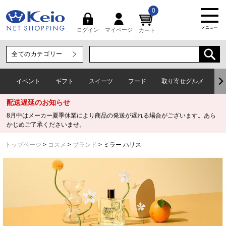
0
メニュー
マイページ
ログイン
カート
イベント
ギフト
スイーツ
フード
取り寄せグルメ
ワ
配送遅延のお知らせ
8月中はメーカー夏季休業により商品の発送が遅れる場合がございます。あら
かじめご了承くださいませ。
トップページ
コスメ
ブランド
ミラー ハリス