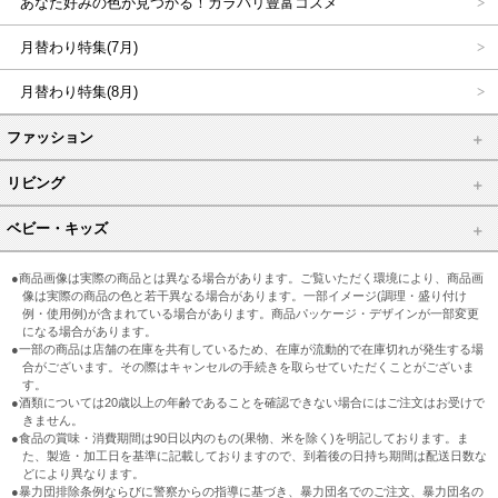
あなた好みの色が見つかる！カラバリ豊富コスメ
月替わり特集(7月)
月替わり特集(8月)
ファッション
リビング
ベビー・キッズ
●商品画像は実際の商品とは異なる場合があります。ご覧いただく環境により、商品画
像は実際の商品の色と若干異なる場合があります。一部イメージ(調理・盛り付け
例・使用例)が含まれている場合があります。商品パッケージ・デザインが一部変更
になる場合があります。
●一部の商品は店舗の在庫を共有しているため、在庫が流動的で在庫切れが発生する場
合がございます。その際はキャンセルの手続きを取らせていただくことがございま
す。
●酒類については20歳以上の年齢であることを確認できない場合にはご注文はお受けで
きません。
●食品の賞味・消費期間は90日以内のもの(果物、米を除く)を明記しております。ま
た、製造・加工日を基準に記載しておりますので、到着後の日持ち期間は配送日数な
どにより異なります。
●暴力団排除条例ならびに警察からの指導に基づき、暴力団名でのご注文、暴力団名の