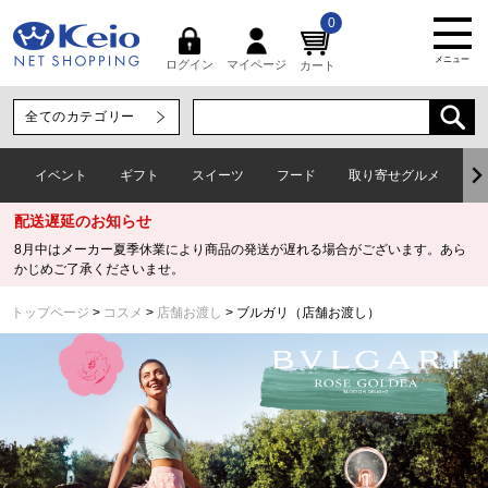
0
メニュー
マイページ
ログイン
カート
イベント
ギフト
スイーツ
フード
取り寄せグルメ
ワ
配送遅延のお知らせ
8月中はメーカー夏季休業により商品の発送が遅れる場合がございます。あら
かじめご了承くださいませ。
トップページ
コスメ
店舗お渡し
ブルガリ（店舗お渡し）