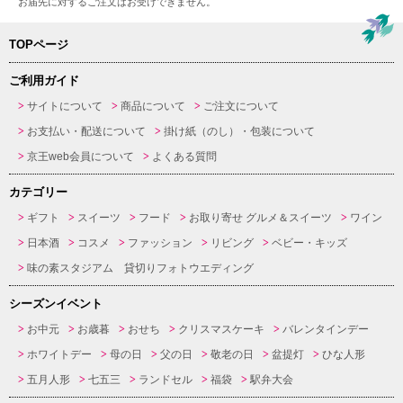
お届先に対するご注文はお受けできません。
TOPページ
ご利用ガイド
サイトについて
商品について
ご注文について
お支払い・配送について
掛け紙（のし）・包装について
京王web会員について
よくある質問
カテゴリー
ギフト
スイーツ
フード
お取り寄せ グルメ＆スイーツ
ワイン
日本酒
コスメ
ファッション
リビング
ベビー・キッズ
味の素スタジアム 貸切りフォトウエディング
シーズンイベント
お中元
お歳暮
おせち
クリスマスケーキ
バレンタインデー
ホワイトデー
母の日
父の日
敬老の日
盆提灯
ひな人形
五月人形
七五三
ランドセル
福袋
駅弁大会