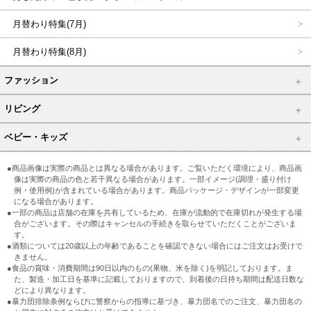
月替わり特集(7月)
月替わり特集(8月)
ファッション
リビング
ベビー・キッズ
●商品画像は実際の商品とは異なる場合があります。ご覧いただく環境により、商品画
像は実際の商品の色と若干異なる場合があります。一部イメージ(調理・盛り付け
例・使用例)が含まれている場合があります。商品パッケージ・デザインが一部変更
になる場合があります。
●一部の商品は店舗の在庫を共有しているため、在庫が流動的で在庫切れが発生する場
合がございます。その際はキャンセルの手続きを取らせていただくことがございま
す。
●酒類については20歳以上の年齢であることを確認できない場合にはご注文はお受けで
きません。
●食品の賞味・消費期間は90日以内のもの(果物、米を除く)を明記しております。ま
た、製造・加工日を基準に記載しておりますので、到着後の日持ち期間は配送日数な
どにより異なります。
●暴力団排除条例ならびに警察からの指導に基づき、暴力団名でのご注文、暴力団名の