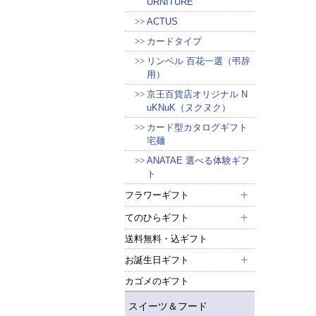
URNITURE
ACTUS
カードタイプ
リンベル 百花一選（弔辞
用）
京王百貨店オリジナル N
uKNuK（ヌクヌク）
カード型カタログギフト
宅麺
ANATAE 選べる体験ギフ
ト
フラワーギフト
てのひらギフト
送料無料・込ギフト
お誕生日ギフト
カゴメのギフト
スイーツ＆フード