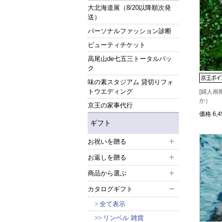
大北海道展（8/20以降順次発
送）
パーソナルファッション診断
ビューティチケット
高尾山de七五三トータルパッ
ク
味の素スタジアム 貸切りフォ
トウエディング
[婦人画報
か）
京王の家事代行
価格
6,
ギフト
お祝いを贈る
お返しを贈る
商品から選ぶ
カタログギフト
全て表示
リンベル 雑貨