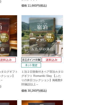
)
価格
11,660円(税込)
カタログギフト
１泊２日朝食付きペア宿泊カタロ
レクション】
グギフト Romantic Stay 【ふた
上～
りの休日コレクション】掲載数9
00施設以上～
)
価格
30,260円(税込)