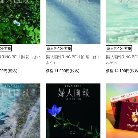
RING BELL]静花（せい
[婦人画報RING BELL]白耀（はく
[婦人画報RING B
よう）
ねぞら）
490円(税込)
価格
11,990円(税込)
価格
14,190円(税込