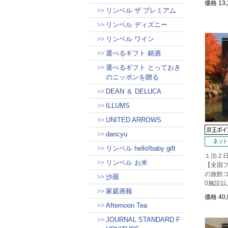
価格
13
リンベル ザ プレミアム
リンベル ディズニー
リンベル ワイン
選べるギフト 銘酒
選べるギフト とっておき
のニッポンを贈る
DEAN ＆ DELUCA
ILLUMS
UNITED ARROWS
dancyu
リンベル hello!baby gift
１泊２
リンベル お米
【全国
の旅館コ
沙羅
0施設以
家庭画報
価格
40
Afternoon Tea
JOURNAL STANDARD F