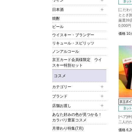
ワイン
日本酒
[こだわ
ととき]
焼酎
厳選39
0,000円
ビール
価格
10
ウイスキー・ブランデー
リキュール・スピリッツ
ノンアルコール
京王カード会員様限定 ウイ
スキー特別セット
コスメ
カテゴリー
ブランド
店舗お渡し
あなた好みの色が見つかる！
[ペア]
カラバリ豊富コスメ
二人の
月替わり特集(7月)
価格
6,