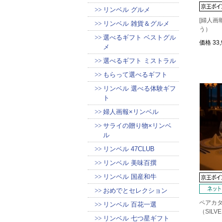
リンベル グルメ
[婦人画報
リンベル 雑貨＆グルメ
う）
選べるギフト ベストグル
価格
33
メ
選べるギフト ミストラル
もらって選べるギフト
リンベル 選べる体験ギフ
ト
婦人画報×リンベル
サライの贈り物×リンベ
ル
リンベル 47CLUB
リンベル 美味百撰
リンベル 国産和牛
おめでとセレクション
ペアカ
リンベル 百花一選
（SILV
リンベル 七つ星ギフト