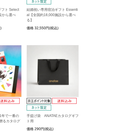
 Select
結婚祝い専用宿泊ギフト Essenti
施設から選べ
al【全国約18,000施設から選べ
る】
)
価格
32,550円(税込)
]1年で一番の
手提げ袋 ANATAEカタログギフ
Eを贈るカタログ
ト用
価格
290円(税込)