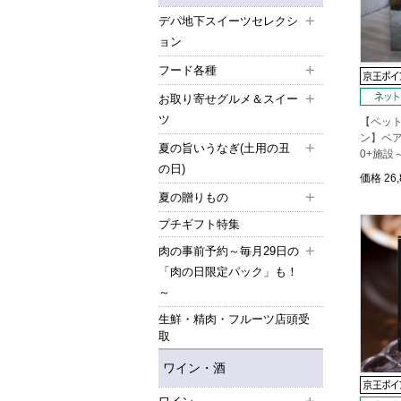
デパ地下スイーツセレクシ
ョン
フード各種
お取り寄せグルメ＆スイー
ツ
【ペッ
ン】ペア
夏の旨いうなぎ(土用の丑
0+施設
の日)
価格
26
夏の贈りもの
プチギフト特集
肉の事前予約～毎月29日の
「肉の日限定パック」も！
～
生鮮・精肉・フルーツ店頭受
取
ワイン・酒