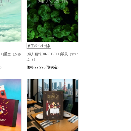
ELL]重空（かさ
[婦人画報RING BELL]翠風（すい
ふう）
)
価格
22,990円(税込)