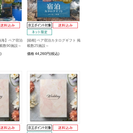
熱海】ペア宿泊
[箱根] ペア宿泊カタログギフト 掲
載数90施設～
載数25施設～
)
価格
44,260円(税込)