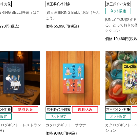
RING BELL]波光（はこ
[婦人画報RING BELL]淡煌（たん
こう）
[ONLY YOU]愛
る、とっておきの
,990円(税込)
価格
55,990円(税込)
クション
価格
10,460円(税込
タログギフト・レストラン
カタログギフト・サウナ
カタログギフト・an
ER）
ション
価格
9,460円(税込)