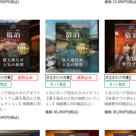
,260円(税込)
価格
12,660円(税込
日ペア宿泊カタログギフト
１泊２日ペア宿泊カタログギフト
１泊２日ペア宿泊
プレミアム露天風呂が人気
【露天風呂が人気の旅館コレクシ
【全国サウナ宿セ
レクション】掲載数1,00
ョン】掲載数1,000施設以上～
掲載数500施設以
上～
価格
30,260円(税込)
価格
30,260円(税込
,060円(税込)