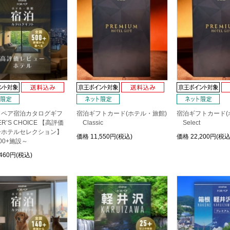
日ペア宿泊カタログギフ
宿泊ギフトカード(ホテル・旅館)
宿泊ギフトカード(
R’S CHOICE 【高評価
Classic
Select
ーホテルセレクション】
価格
11,550円(税込)
価格
22,200円(税込
00+施設～
,460円(税込)