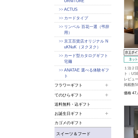
URNITURE
ACTUS
カードタイプ
リンベル 百花一選（弔辞
用）
京王百貨店オリジナル N
uKNuK（ヌクヌク）
カード型カタログギフト
宅麺
１泊２
ANATAE 選べる体験ギフ
ト：USE
ト
レビュ
掲載数5
フラワーギフト
価格
47
てのひらギフト
送料無料・込ギフト
お誕生日ギフト
カゴメのギフト
スイーツ＆フード