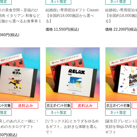
りの美食空間～至福のひ
結婚祝い専用宿泊ギフト Classic
結婚祝い専用宿泊ギフト
焼肉 イタリアン 和食など
【全国約18,000施設から選べ
【全国約18,000
店舗から選べるお食事券 1
る】
る】
価格
11,550円(税込)
価格
22,200円(税込
,660円(税込)
仲良しのあの人と一緒に！
[リラックス]心とカラダをゆるめ
[誕生日プレゼント
ためのカタログギフト
るギフト。お好きな体験を選ん
笑顔を!BigLOV
で！
ギフト
260円(税込)