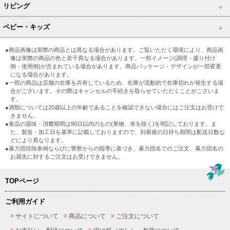
リビング
ベビー・キッズ
●商品画像は実際の商品とは異なる場合があります。ご覧いただく環境により、商品画
像は実際の商品の色と若干異なる場合があります。一部イメージ(調理・盛り付け
例・使用例)が含まれている場合があります。商品パッケージ・デザインが一部変更
になる場合があります。
●一部の商品は店舗の在庫を共有しているため、在庫が流動的で在庫切れが発生する場
合がございます。その際はキャンセルの手続きを取らせていただくことがございま
す。
●酒類については20歳以上の年齢であることを確認できない場合にはご注文はお受けで
きません。
●食品の賞味・消費期間は90日以内のもの(果物、米を除く)を明記しております。ま
た、製造・加工日を基準に記載しておりますので、到着後の日持ち期間は配送日数な
どにより異なります。
●暴力団排除条例ならびに警察からの指導に基づき、暴力団名でのご注文、暴力団名の
お届先に対するご注文はお受けできません。
TOPページ
ご利用ガイド
サイトについて
商品について
ご注文について