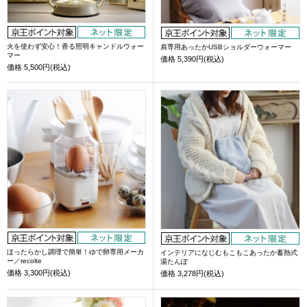
火を使わず安心！香る照明キャンドルウォー
肩専用あったかUSBショルダーウォーマー
マー
価格
5,390円(税込)
価格
5,500円(税込)
ほったらかし調理で簡単！ゆで卵専用メーカ
インテリアになじむもこもこあったか蓄熱式
ー／recolte
湯たんぽ
価格
3,300円(税込)
価格
3,278円(税込)