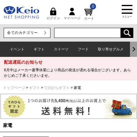
0
メニュー
マイページ
ログイン
カート
イベント
ギフト
スイーツ
フード
取り寄せグルメ
ワ
配送遅延のお知らせ
8月中はメーカー夏季休業により商品の発送が遅れる場合がございます。あら
かじめご了承くださいませ。
トップページ
ギフト
てのひらギフト
家電
家電