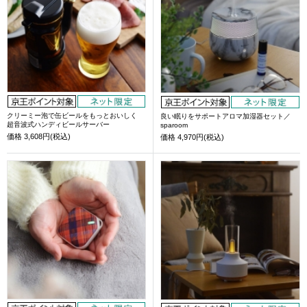
クリーミー泡で缶ビールをもっとおいしく
良い眠りをサポートアロマ加湿器セット／
超音波式ハンディビールサーバー
sparoom
価格
3,608円(税込)
価格
4,970円(税込)