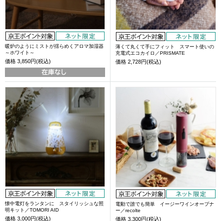
暖炉のようにミストが揺らめくアロマ加湿器
薄くて丸くて手にフィット スマート使いの
～ホワイト～
充電式エコカイロ／PRISMATE
価格
3,850円(税込)
価格
2,728円(税込)
懐中電灯をランタンに スタイリッシュな照
電動で誰でも簡単 イージーワインオープナ
明キット／TOMORI AID
ー／recolte
価格
3,000円(税込)
価格
3,300円(税込)