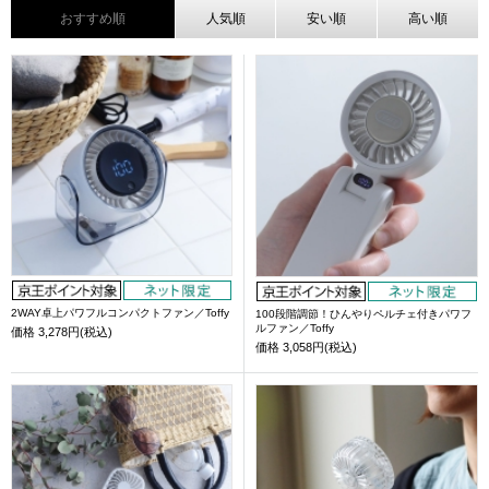
おすすめ順
人気順
安い順
高い順
2WAY卓上パワフルコンパクトファン／Toffy
100段階調節！ひんやりペルチェ付きパワフ
ルファン／Toffy
価格
3,278円(税込)
価格
3,058円(税込)