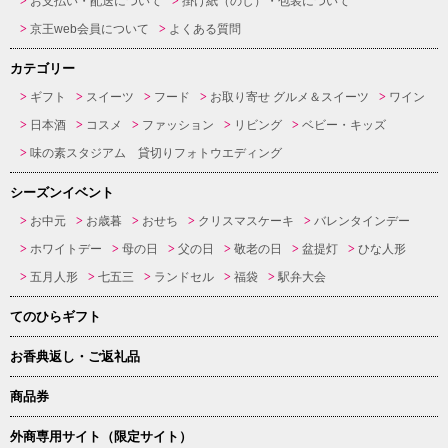
お支払い・配送について
掛け紙（のし）・包装について
京王web会員について
よくある質問
カテゴリー
ギフト
スイーツ
フード
お取り寄せ グルメ＆スイーツ
ワイン
日本酒
コスメ
ファッション
リビング
ベビー・キッズ
味の素スタジアム 貸切りフォトウエディング
シーズンイベント
お中元
お歳暮
おせち
クリスマスケーキ
バレンタインデー
ホワイトデー
母の日
父の日
敬老の日
盆提灯
ひな人形
五月人形
七五三
ランドセル
福袋
駅弁大会
てのひらギフト
お香典返し・ご返礼品
商品券
外商専用サイト（限定サイト）