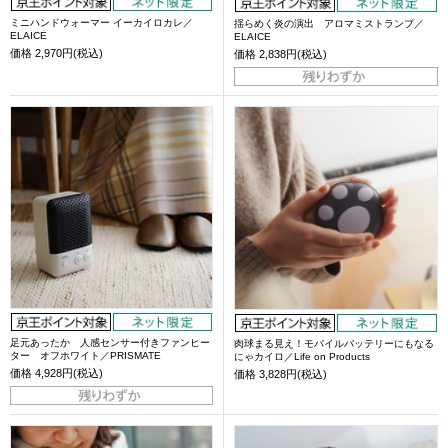
ミニハンドウォーマー イーカイロカレ／
揺らめく炎の演出 アロマミストランプ／
ELAICE
ELAICE
価格
2,970円(税込)
価格
2,838円(税込)
足元あったか 人感センサー付きファンヒー
肉球まる見え！モバイルバッテリーにもなる
ター オフホワイト／PRISMATE
にゃカイロ／Life on Products
価格
4,928円(税込)
価格
3,828円(税込)