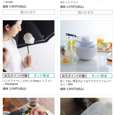
／recolte
ポケットファン
価格
4,950円(税込)
価格
2,970円(税込)
ハンズフリーにこだわった5wayミニファン
丸くて白い雪玉のようなアイスクリームメー
／PRISMATE
カー／貝印
価格
3,058円(税込)
価格
3,850円(税込)