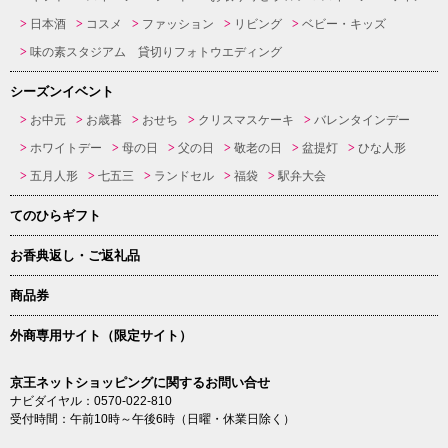
日本酒
コスメ
ファッション
リビング
ベビー・キッズ
味の素スタジアム 貸切りフォトウエディング
シーズンイベント
お中元
お歳暮
おせち
クリスマスケーキ
バレンタインデー
ホワイトデー
母の日
父の日
敬老の日
盆提灯
ひな人形
五月人形
七五三
ランドセル
福袋
駅弁大会
てのひらギフト
お香典返し・ご返礼品
商品券
外商専用サイト（限定サイト）
京王ネットショッピングに関するお問い合せ
ナビダイヤル：0570-022-810
受付時間：午前10時～午後6時（日曜・休業日除く）