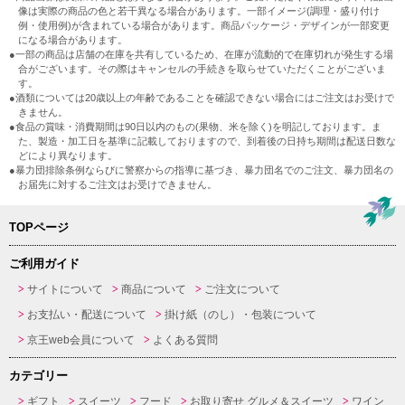
像は実際の商品の色と若干異なる場合があります。一部イメージ(調理・盛り付け
例・使用例)が含まれている場合があります。商品パッケージ・デザインが一部変更
になる場合があります。
●一部の商品は店舗の在庫を共有しているため、在庫が流動的で在庫切れが発生する場
合がございます。その際はキャンセルの手続きを取らせていただくことがございま
す。
●酒類については20歳以上の年齢であることを確認できない場合にはご注文はお受けで
きません。
●食品の賞味・消費期間は90日以内のもの(果物、米を除く)を明記しております。ま
た、製造・加工日を基準に記載しておりますので、到着後の日持ち期間は配送日数な
どにより異なります。
●暴力団排除条例ならびに警察からの指導に基づき、暴力団名でのご注文、暴力団名の
お届先に対するご注文はお受けできません。
TOPページ
ご利用ガイド
サイトについて
商品について
ご注文について
お支払い・配送について
掛け紙（のし）・包装について
京王web会員について
よくある質問
カテゴリー
ギフト
スイーツ
フード
お取り寄せ グルメ＆スイーツ
ワイン