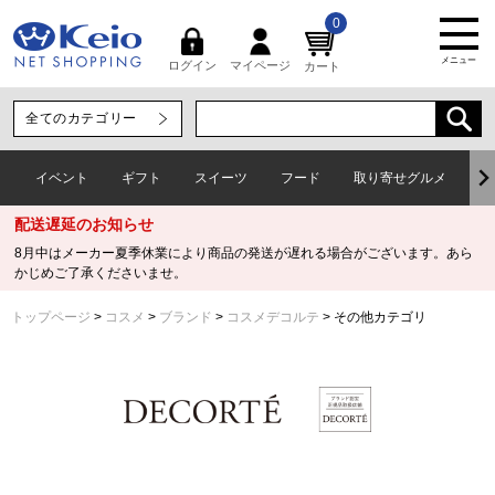
0
メニュー
マイページ
ログイン
カート
イベント
ギフト
スイーツ
フード
取り寄せグルメ
ワ
配送遅延のお知らせ
8月中はメーカー夏季休業により商品の発送が遅れる場合がございます。あら
かじめご了承くださいませ。
トップページ
コスメ
ブランド
コスメデコルテ
その他カテゴリ