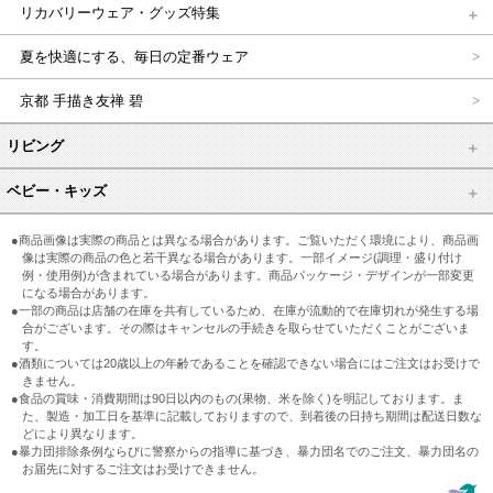
リカバリーウェア・グッズ特集
夏を快適にする、毎日の定番ウェア
京都 手描き友禅 碧
リビング
ベビー・キッズ
●商品画像は実際の商品とは異なる場合があります。ご覧いただく環境により、商品画
像は実際の商品の色と若干異なる場合があります。一部イメージ(調理・盛り付け
例・使用例)が含まれている場合があります。商品パッケージ・デザインが一部変更
になる場合があります。
●一部の商品は店舗の在庫を共有しているため、在庫が流動的で在庫切れが発生する場
合がございます。その際はキャンセルの手続きを取らせていただくことがございま
す。
●酒類については20歳以上の年齢であることを確認できない場合にはご注文はお受けで
きません。
●食品の賞味・消費期間は90日以内のもの(果物、米を除く)を明記しております。ま
た、製造・加工日を基準に記載しておりますので、到着後の日持ち期間は配送日数な
どにより異なります。
●暴力団排除条例ならびに警察からの指導に基づき、暴力団名でのご注文、暴力団名の
お届先に対するご注文はお受けできません。