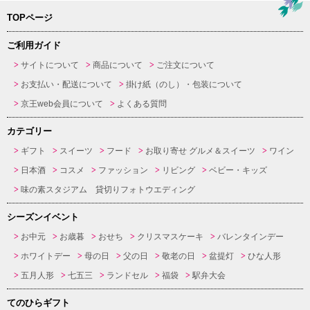
TOPページ
ご利用ガイド
サイトについて
商品について
ご注文について
お支払い・配送について
掛け紙（のし）・包装について
京王web会員について
よくある質問
カテゴリー
ギフト
スイーツ
フード
お取り寄せ グルメ＆スイーツ
ワイン
日本酒
コスメ
ファッション
リビング
ベビー・キッズ
味の素スタジアム 貸切りフォトウエディング
シーズンイベント
お中元
お歳暮
おせち
クリスマスケーキ
バレンタインデー
ホワイトデー
母の日
父の日
敬老の日
盆提灯
ひな人形
五月人形
七五三
ランドセル
福袋
駅弁大会
てのひらギフト