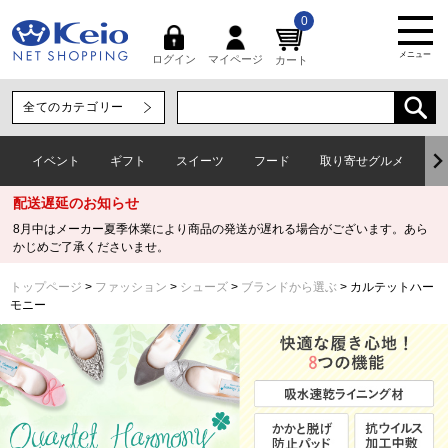
0
メニュー
マイページ
ログイン
カート
イベント
ギフト
スイーツ
フード
取り寄せグルメ
ワ
配送遅延のお知らせ
8月中はメーカー夏季休業により商品の発送が遅れる場合がございます。あら
かじめご了承くださいませ。
トップページ
ファッション
シューズ
ブランドから選ぶ
カルテットハー
モニー