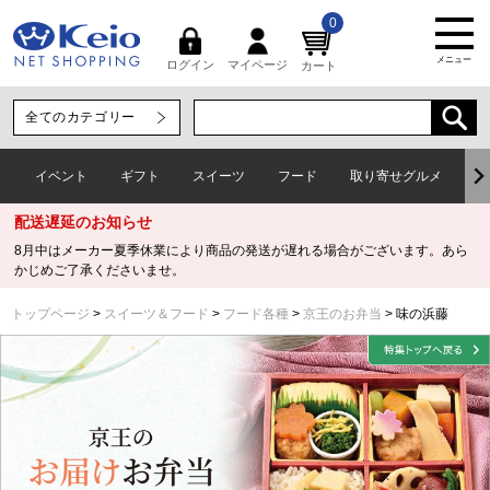
0
メニュー
マイページ
ログイン
カート
イベント
ギフト
スイーツ
フード
取り寄せグルメ
ワ
配送遅延のお知らせ
8月中はメーカー夏季休業により商品の発送が遅れる場合がございます。あら
かじめご了承くださいませ。
トップページ
スイーツ＆フード
フード各種
京王のお弁当
味の浜藤