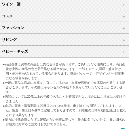
ワイン・酒
コスメ
ファッション
リビング
ベビー・キッズ
●商品画像は実際の商品とは異なる場合があります。ご覧いただく環境により、商品画
像は実際の商品の色と若干異なる場合があります。一部イメージ(調理・盛り付け
例・使用例)が含まれている場合があります。商品パッケージ・デザインが一部変更
になる場合があります。
●一部の商品は店舗の在庫を共有しているため、在庫が流動的で在庫切れが発生する場
合がございます。その際はキャンセルの手続きを取らせていただくことがございま
す。
●酒類については20歳以上の年齢であることを確認できない場合にはご注文はお受けで
きません。
●食品の賞味・消費期間は90日以内のもの(果物、米を除く)を明記しております。ま
た、製造・加工日を基準に記載しておりますので、到着後の日持ち期間は配送日数な
どにより異なります。
●暴力団排除条例ならびに警察からの指導に基づき、暴力団名でのご注文、暴力団名の
お届先に対するご注文はお受けできません。