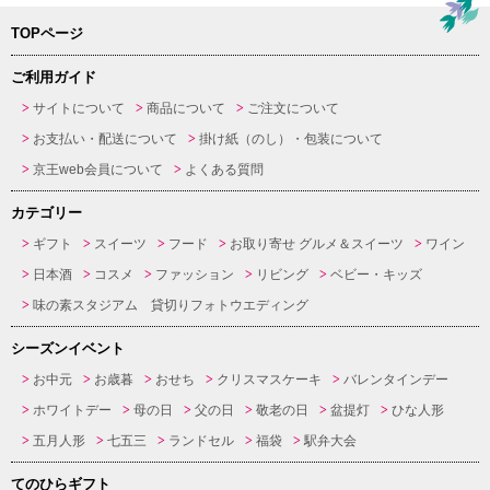
TOPページ
ご利用ガイド
サイトについて
商品について
ご注文について
お支払い・配送について
掛け紙（のし）・包装について
京王web会員について
よくある質問
カテゴリー
ギフト
スイーツ
フード
お取り寄せ グルメ＆スイーツ
ワイン
日本酒
コスメ
ファッション
リビング
ベビー・キッズ
味の素スタジアム 貸切りフォトウエディング
シーズンイベント
お中元
お歳暮
おせち
クリスマスケーキ
バレンタインデー
ホワイトデー
母の日
父の日
敬老の日
盆提灯
ひな人形
五月人形
七五三
ランドセル
福袋
駅弁大会
てのひらギフト