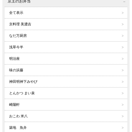
京王のお弁当
全て表示
京料理 美濃吉
なだ万厨房
浅草今半
明治座
味の浜藤
神田明神下みやび
とんかつ まい泉
崎陽軒
おこわ 米八
築地 魚弁