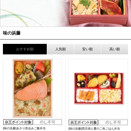
味の浜藤
おすすめ順
人気順
安い順
高い順
[味の浜藤]あさり炊込みご飯弁当
[味の浜藤]西京焼と夏の二色ごはん弁当