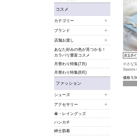
コスメ
カテゴリー
ブランド
店舗お渡し
あなた好みの色が見つかる！
カラバリ豊富コスメ
月替わり特集(7月)
小さな
Savons
月替わり特集(8月)
価格
5,
ファッション
シューズ
アクセサリー
傘・レイングッズ
ハンカチ
紳士肌着