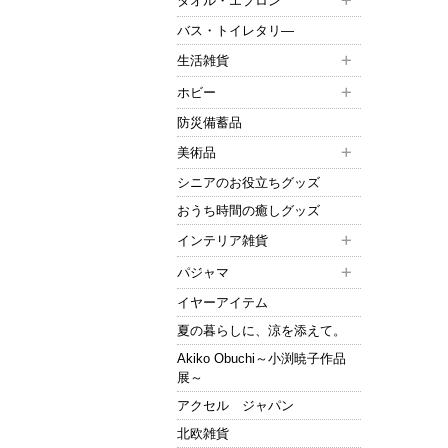
タオル・エプロン
バス・トイレタリ―
生活雑貨
ホビー
防災備蓄品
美術品
シニアのお役立ちグッズ
おうち時間の癒しグッズ
インテリア雑貨
パジャマ
イヤーアイテム
夏の暮らしに、涼を添えて。
Akiko Obuchi～小渕暁子作品
展～
アクセル ジャパン
北欧雑貨