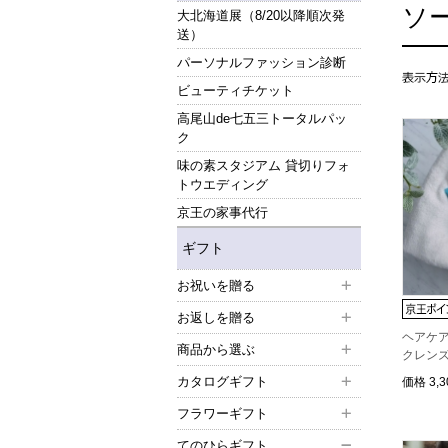
ソ
大北海道展（8/20以降順次発
送）
パーソナルファッション診断
ビューティチケット
高尾山de七五三トータルパッ
ク
味の素スタジアム 貸切りフォ
トウエディング
京王の家事代行
ギフト
お祝いを贈る
お返しを贈る
ヘアケ
商品から選ぶ
クレン
カタログギフト
価格
3,
フラワーギフト
てのひらギフト