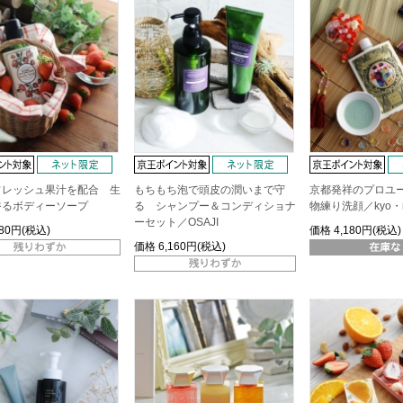
フレッシュ果汁を配合 生
もちもち泡で頭皮の潤いまで守
京都発祥のプロユ
香るボディーソープ
る シャンプー＆コンディショナ
物練り洗顔／kyo・mi
ーセット／OSAJI
980円(税込)
価格
4,180円(税込)
価格
6,160円(税込)