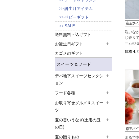
誕生月アイテム
ベビーギフト
SALE
洗いな
送料無料・込ギフト
じ香り
ームのセ
お誕生日ギフト
価格
4,
カゴメのギフト
スイーツ＆フード
デパ地下スイーツセレクシ
ョン
フード各種
お取り寄せグルメ＆スイー
ツ
夏の旨いうなぎ(土用の丑
の日)
夏の贈りもの
まるで