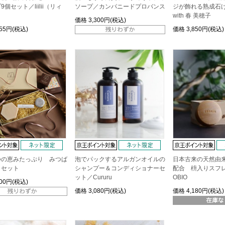
個セット／liilii（リィ
ソープ／カンパニードプロバンス
ジが飾れる熟成石けん
with 春 美穂子
価格
3,300円(税込)
455円(税込)
価格
3,850円(税込)
つの恵みたっぷり みつば
泡でパックするアルガンオイルの
日本古来の天然由
トセット
シャンプー＆コンディショナーセ
配合 枡入りスフレ
ット／Cururu
OBIO
300円(税込)
価格
3,080円(税込)
価格
4,180円(税込)