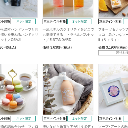
がら潤すハンドソープと同
一流ホテルのクオリティをどこで
フルーツ＆ナッツ
で潤いを重ねるハンドクリ
も堪能できる トラベルバスセッ
ョコ みたいなソープ
ット／OSAJI
ト／E STANDARD
ii（リィリィ）
730円(税込)
価格
3,630円(税込)
価格
3,190円(税込)
本物の詰め合わせ マカロ
洗いながら角質ケアが叶うボディ
ソープ×アートの