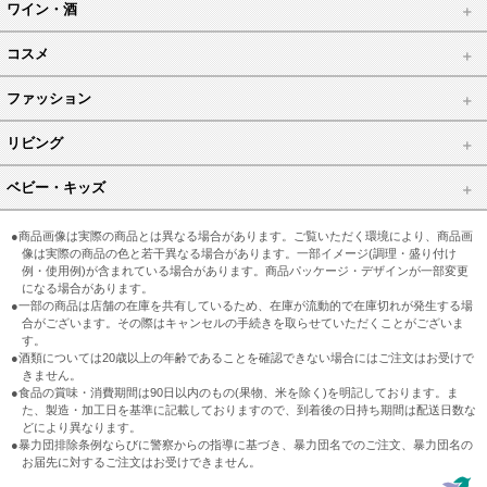
ワイン・酒
コスメ
ファッション
リビング
ベビー・キッズ
●商品画像は実際の商品とは異なる場合があります。ご覧いただく環境により、商品画
像は実際の商品の色と若干異なる場合があります。一部イメージ(調理・盛り付け
例・使用例)が含まれている場合があります。商品パッケージ・デザインが一部変更
になる場合があります。
●一部の商品は店舗の在庫を共有しているため、在庫が流動的で在庫切れが発生する場
合がございます。その際はキャンセルの手続きを取らせていただくことがございま
す。
●酒類については20歳以上の年齢であることを確認できない場合にはご注文はお受けで
きません。
●食品の賞味・消費期間は90日以内のもの(果物、米を除く)を明記しております。ま
た、製造・加工日を基準に記載しておりますので、到着後の日持ち期間は配送日数な
どにより異なります。
●暴力団排除条例ならびに警察からの指導に基づき、暴力団名でのご注文、暴力団名の
お届先に対するご注文はお受けできません。