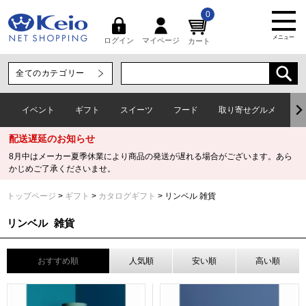
0
メニュー
マイページ
ログイン
カート
イベント
ギフト
スイーツ
フード
取り寄せグルメ
ワ
配送遅延のお知らせ
8月中はメーカー夏季休業により商品の発送が遅れる場合がございます。あら
かじめご了承くださいませ。
トップページ
ギフト
カタログギフト
リンベル 雑貨
リンベル 雑貨
おすすめ順
人気順
安い順
高い順