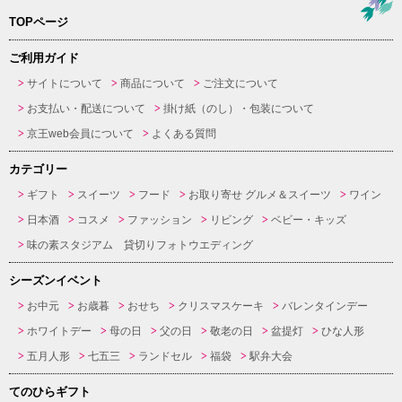
TOPページ
ご利用ガイド
サイトについて
商品について
ご注文について
お支払い・配送について
掛け紙（のし）・包装について
京王web会員について
よくある質問
カテゴリー
ギフト
スイーツ
フード
お取り寄せ グルメ＆スイーツ
ワイン
日本酒
コスメ
ファッション
リビング
ベビー・キッズ
味の素スタジアム 貸切りフォトウエディング
シーズンイベント
お中元
お歳暮
おせち
クリスマスケーキ
バレンタインデー
ホワイトデー
母の日
父の日
敬老の日
盆提灯
ひな人形
五月人形
七五三
ランドセル
福袋
駅弁大会
てのひらギフト