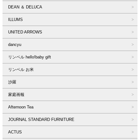
DEAN ＆ DELUCA
ILLUMS
UNITED ARROWS
dancyu
リンベル hello!baby gift
リンベル お米
沙羅
家庭画報
Afternoon Tea
JOURNAL STANDARD FURNITURE
ACTUS