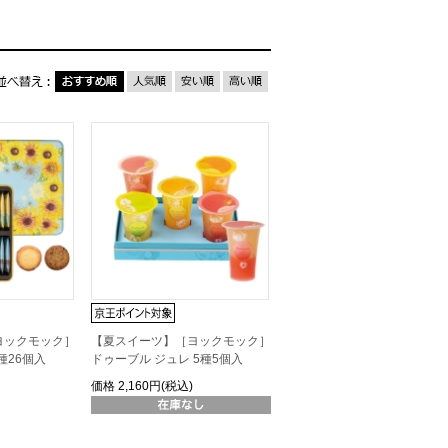
ヨックモック］
【夏スイーツ】［ヨックモック］
種26個入
ドゥーブル ジュレ 5種5個入
価格
2,160円(税込)