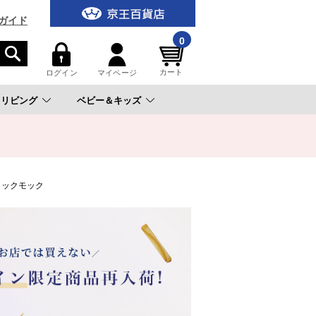
ガイド
0
カート
ログイン
マイページ
リビング
ベビー＆キッズ
。
ヨックモック