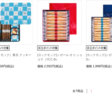
モック］東京 クッキー
[ヨックモック]シガール オゥ ショ
[ヨックモック]シガ
ト
コラ（YCC-B）
D）
268円(税込)
価格
2,592円(税込)
価格
1,998円(税込)
全7商品
1