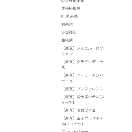
榮太樓總本鋪
尾張松風屋
叶 匠寿庵
満果惣
赤坂柿山
船橋屋
【産直】ジョエル・ロブ
ション
【産直】グラモウディー
ズ
【産直】ア・ラ・カンパ
ーニュ
【産直】プレファレンス
【産直】富士屋ホテル(ス
イーツ)
【産直】ダロワイヨ
【産直】京王プラザホテ
ル(スイーツ)
アンジェリーナ