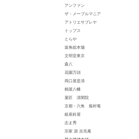
アンファン
ザ・メープルマニア
アトリエサブレヤ
トップス
とらや
坂角総本舗
文明堂東京
森八
花園万頭
両口屋是清
鶴屋八幡
菓匠 清閑院
京都・六角 蕪村菴
銀座鈴屋
志ま秀
宗家 源 吉兆庵