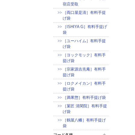
宿店受取
［両口屋是清］有料手提
げ袋
［ISHIYA G］有料手提げ
袋
［ユーハイム］有料手提
げ袋
［ヨックモック］有料手
提げ袋
［宗家源吉兆庵］有料手
提げ袋
［ロクメイカン］有料手
提げ袋
［満果惣］有料手提げ袋
［菓匠 清閑院］有料手提
げ袋
［鶴屋八幡］有料手提げ
袋
フード各種