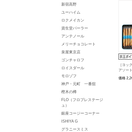
新宿高野
ユーハイム
ロクメイカン
資生堂パーラー
アンテノール
メリーチョコレート
泉屋東京店
ゴンチャロフ
［ヨック
ロイスダール
アソー
モロゾフ
価格
2,
神戸・元町 一番舘
樫木の樽
FLO（フロプレステージ
ュ）
銀座コージーコーナー
ISHIYA G
グラニースミス