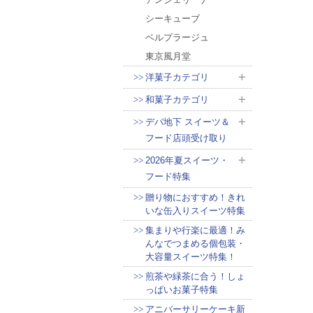
シーキューブ
ベルプラージュ
東京風月堂
洋菓子カテゴリ
和菓子カテゴリ
デパ地下 スイーツ＆
フード店頭受け取り
2026年夏スイーツ・
フード特集
贈り物におすすめ！きれ
いな缶入りスイーツ特集
集まりや行楽に最適！み
んなでつまめる個包装・
大容量スイーツ特集！
煎茶や緑茶に合う！しょ
っぱいお菓子特集
アニバーサリーケーキ新