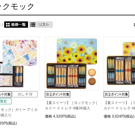
ックモック
【夏スイーツ】［ヨックモック］
【夏スイーツ】［
カドー ドゥ レテ 4種36個入
カドー ドゥ レテ 4
モック］ガトー アミカ
16個入り
価格
4,320円(税込)
価格
3,024円(税込)
620円(税込)